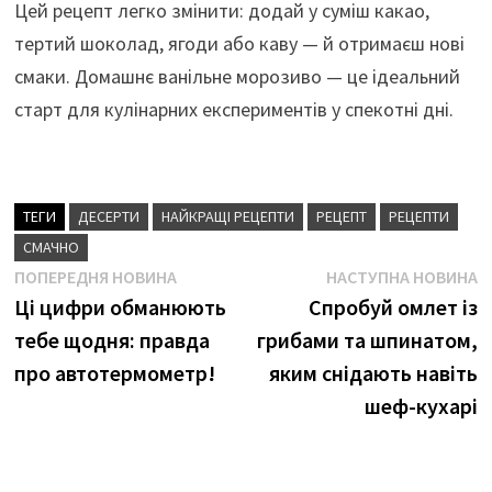
Цей рецепт легко змінити: додай у суміш какао,
тертий шоколад, ягоди або каву — й отримаєш нові
смаки. Домашнє ванільне морозиво — це ідеальний
старт для кулінарних експериментів у спекотні дні.
ТЕГИ
ДЕСЕРТИ
НАЙКРАЩІ РЕЦЕПТИ
РЕЦЕПТ
РЕЦЕПТИ
СМАЧНО
Навігація
Попередня
Н
ПОПЕРЕДНЯ НОВИНА
НАСТУПНА НОВИНА
новина
н
Ці цифри обманюють
Спробуй омлет із
записів
тебе щодня: правда
грибами та шпинатом,
про автотермометр!
яким снідають навіть
шеф-кухарі