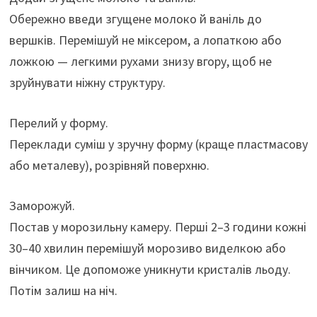
Обережно введи згущене молоко й ваніль до
вершків. Перемішуй не міксером, а лопаткою або
ложкою — легкими рухами знизу вгору, щоб не
зруйнувати ніжну структуру.
Перелий у форму.
Переклади суміш у зручну форму (краще пластмасову
або металеву), розрівняй поверхню.
Заморожуй.
Постав у морозильну камеру. Перші 2–3 години кожні
30–40 хвилин перемішуй морозиво виделкою або
вінчиком. Це допоможе уникнути кристалів льоду.
Потім залиш на ніч.