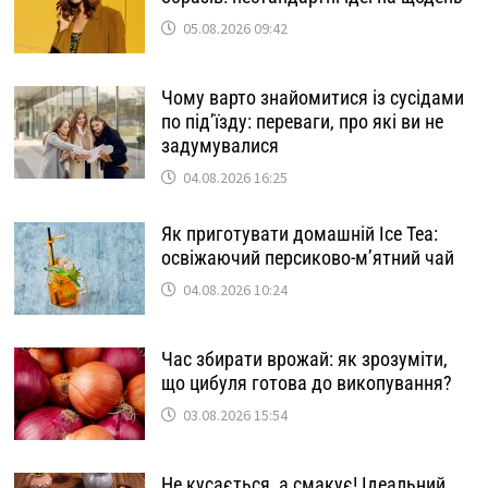
05.08.2026 09:42
Чому варто знайомитися із сусідами
по під’їзду: переваги, про які ви не
задумувалися
04.08.2026 16:25
Як приготувати домашній Ice Tea:
освіжаючий персиково-м’ятний чай
04.08.2026 10:24
Час збирати врожай: як зрозуміти,
що цибуля готова до викопування?
03.08.2026 15:54
Не кусається, а смакує! Ідеальний