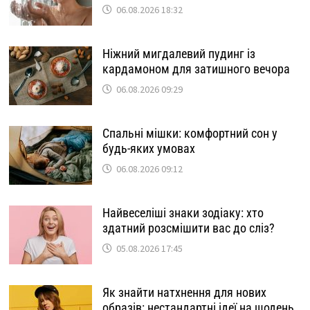
06.08.2026 18:32
Ніжний мигдалевий пудинг із
кардамоном для затишного вечора
06.08.2026 09:29
Спальні мішки: комфортний сон у
будь-яких умовах
06.08.2026 09:12
Найвеселіші знаки зодіаку: хто
здатний розсмішити вас до сліз?
05.08.2026 17:45
Як знайти натхнення для нових
образів: нестандартні ідеї на щодень