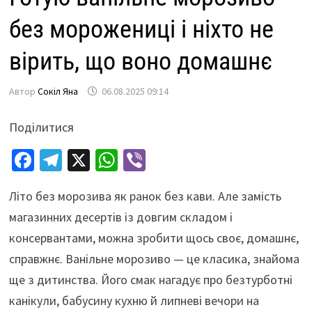
без морожениці і ніхто не
вірить, що воно домашнє
Автор
Сокіл Яна
06.08.2025 09:14
Поділитися
Fa
Te
X
W
Vi
ce
le
h
b
Літо без морозива як ранок без кави. Але замість
b
gr
at
er
магазинних десертів із довгим складом і
o
a
sA
консервантами, можна зробити щось своє, домашнє,
o
m
p
справжнє. Ванільне морозиво — це класика, знайома
k
p
ще з дитинства. Його смак нагадує про безтурботні
канікули, бабусину кухню й липневі вечори на