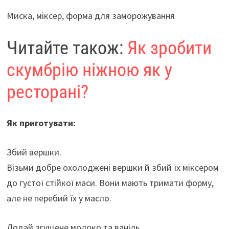
Миска, міксер, форма для заморожування
Читайте також:
Як зробити
скумбрію ніжною як у
ресторані?
Як приготувати:
Збий вершки.
Візьми добре охолоджені вершки й збий їх міксером
до густої стійкої маси. Вони мають тримати форму,
але не перебий їх у масло.
Додай згущене молоко та ваніль.