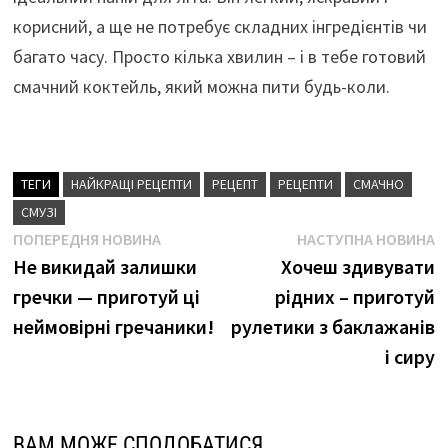
корисний, а ще не потребує складних інгредієнтів чи
багато часу. Просто кілька хвилин – і в тебе готовий
смачний коктейль, який можна пити будь-коли.
ТЕГИ
НАЙКРАЩІ РЕЦЕПТИ
РЕЦЕПТ
РЕЦЕПТИ
СМАЧНО
СМУЗІ
Навігація
Попередня
Н
ПОПЕРЕДНЯ НОВИНА
НАСТУПНА НОВИНА
новина
н
Не викидай залишки
Хочеш здивувати
записів
гречки — приготуй ці
рідних – приготуй
неймовірні гречаники!
рулетики з баклажанів
і сиру
ВАМ МОЖЕ СПОДОБАТИСЯ