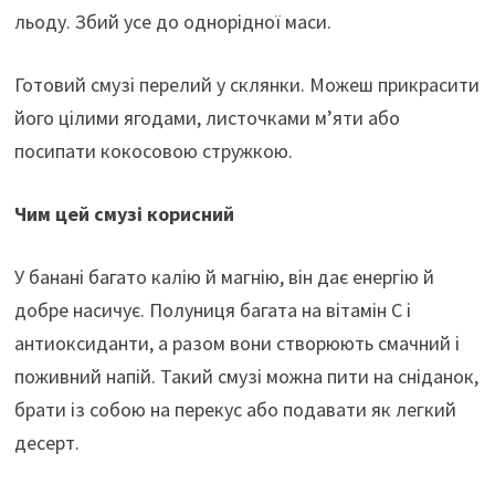
льоду. Збий усе до однорідної маси.
Готовий смузі перелий у склянки. Можеш прикрасити
його цілими ягодами, листочками м’яти або
посипати кокосовою стружкою.
Чим цей смузі корисний
У банані багато калію й магнію, він дає енергію й
добре насичує. Полуниця багата на вітамін С і
антиоксиданти, а разом вони створюють смачний і
поживний напій. Такий смузі можна пити на сніданок,
брати із собою на перекус або подавати як легкий
десерт.