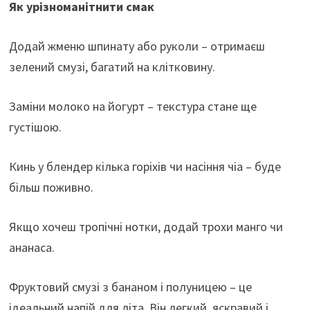
Як урізноманітнити смак
Додай жменю шпинату або руколи – отримаєш
зелений смузі, багатий на клітковину.
Заміни молоко на йогурт – текстура стане ще
густішою.
Кинь у блендер кілька горіхів чи насіння чіа – буде
більш поживно.
Якщо хочеш тропічні нотки, додай трохи манго чи
ананаса.
Фруктовий смузі з бананом і полуницею – це
ідеальний напій для літа. Він легкий, яскравий і