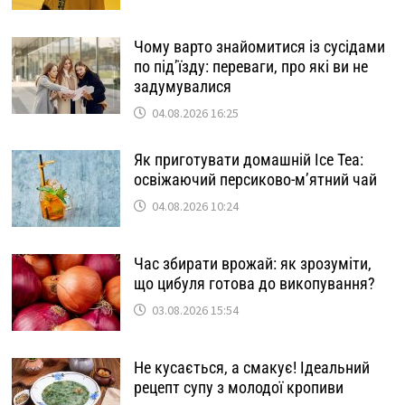
Чому варто знайомитися із сусідами
по під’їзду: переваги, про які ви не
задумувалися
04.08.2026 16:25
Як приготувати домашній Ice Tea:
освіжаючий персиково-м’ятний чай
04.08.2026 10:24
Час збирати врожай: як зрозуміти,
що цибуля готова до викопування?
03.08.2026 15:54
Не кусається, а смакує! Ідеальний
рецепт супу з молодої кропиви