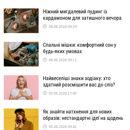
Ніжний мигдалевий пудинг із
кардамоном для затишного вечора
06.08.2026 09:29
Спальні мішки: комфортний сон у
будь-яких умовах
06.08.2026 09:12
Найвеселіші знаки зодіаку: хто
здатний розсмішити вас до сліз?
05.08.2026 17:45
Як знайти натхнення для нових
образів: нестандартні ідеї на щодень
05.08.2026 09:42