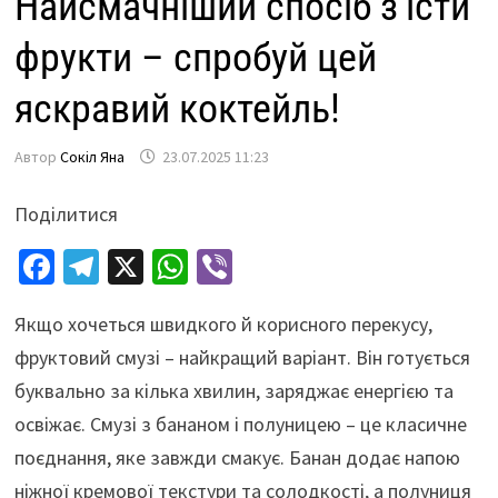
Найсмачніший спосіб з’їсти
фрукти – спробуй цей
яскравий коктейль!
Автор
Сокіл Яна
23.07.2025 11:23
Поділитися
Fa
Te
X
W
Vi
ce
le
h
b
Якщо хочеться швидкого й корисного перекусу,
b
gr
at
er
фруктовий смузі – найкращий варіант. Він готується
o
a
sA
буквально за кілька хвилин, заряджає енергією та
o
m
p
освіжає. Смузі з бананом і полуницею – це класичне
k
p
поєднання, яке завжди смакує. Банан додає напою
ніжної кремової текстури та солодкості, а полуниця