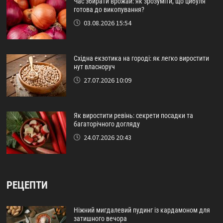
Час збирати врожай: як зрозуміти, що цибуля
готова до викопування?
03.08.2026 15:54
Східна екзотика на городі: як легко виростити
нут власноруч
27.07.2026 10:09
Як виростити ревінь: секрети посадки та
багаторічного догляду
24.07.2026 20:43
РЕЦЕПТИ
Ніжний мигдалевий пудинг із кардамоном для
затишного вечора