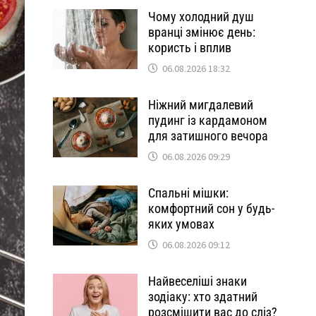
Чому холодний душ
вранці змінює день:
користь і вплив
06.08.2026 18:32
Ніжний мигдалевий
пудинг із кардамоном
для затишного вечора
06.08.2026 09:29
Спальні мішки:
комфортний сон у будь-
яких умовах
06.08.2026 09:12
Найвеселіші знаки
зодіаку: хто здатний
розсмішити вас до сліз?