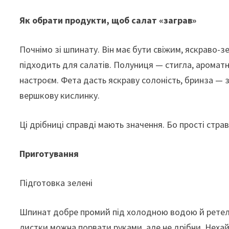
Як обрати продукти, щоб салат «заграв»
Почнімо зі шпинату. Він має бути свіжим, яскраво-
підходить для салатів. Полуниця — стигла, ароматн
настроєм. Фета дасть яскраву солоність, бринза — 
вершкову кислинку.
Ці дрібниці справді мають значення. Бо прості стр
Приготування
Підготовка зелені
Шпинат добре промий під холодною водою й ретель
листки можна порвати руками, але не дрібни. Неха