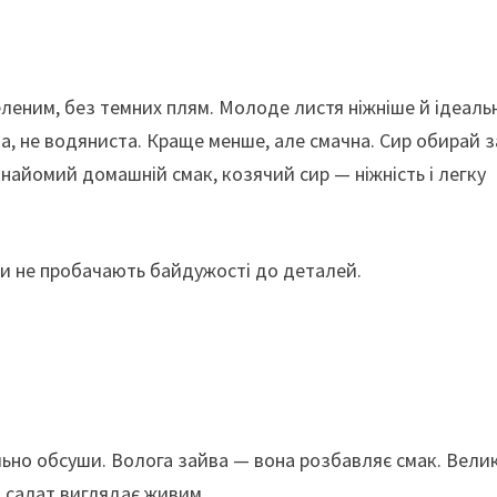
зеленим, без темних плям. Молоде листя ніжніше й ідеаль
а, не водяниста. Краще менше, але смачна. Сир обирай з
знайомий домашній смак, козячий сир — ніжність і легку
ави не пробачають байдужості до деталей.
но обсуши. Волога зайва — вона розбавляє смак. Велик
й салат виглядає живим.