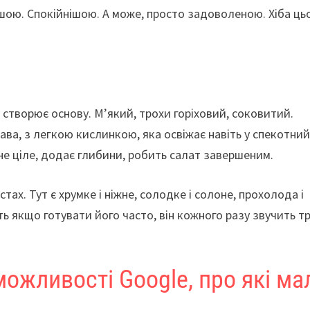
гшою. Спокійнішою. А може, просто задоволеною. Хіба ць
 створює основу. М’який, трохи горіховий, соковитий.
ва, з легкою кислинкою, яка освіжає навіть у спекотни
дне ціле, додає глибини, робить салат завершеним.
ах. Тут є хрумке і ніжне, солодке і солоне, прохолода і
ть якщо готувати його часто, він кожного разу звучить т
можливості Google, про які ма