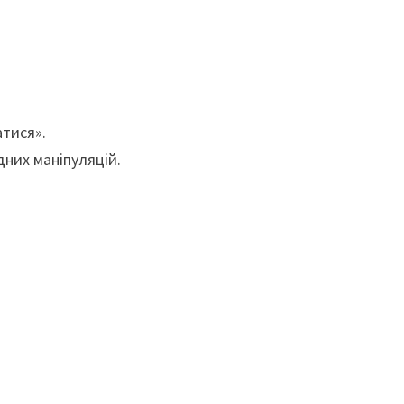
атися».
дних маніпуляцій.