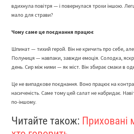
вдихнула повітря — і повернулася трохи іншою. Ле
мало для страви?
Чому саме це поєднання працює
Шпинат — тихий герой. Він не кричить про себе, але
Полуниця — навпаки, завжди емоція. Солодка, яскра
день. Сир між ними — як міст. Він збирає смаки в о
Це не випадкове поєднання. Воно працює на контраст
насиченість. Саме тому цей салат не набридає. Наві
по-іншому.
Читайте також:
Приховані 
хто говорить