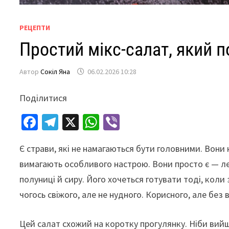
РЕЦЕПТИ
Простий мікс-салат, який 
Автор
Сокіл Яна
06.02.2026 10:28
Поділитися
Fa
Te
X
W
Vi
ce
le
h
b
Є страви, які не намагаються бути головними. Вони 
b
gr
at
er
вимагають особливого настрою. Вони просто є — легк
o
a
sA
полуниці й сиру. Його хочеться готувати тоді, коли
o
m
p
чогось свіжого, але не нудного. Корисного, але без ві
k
p
Цей салат схожий на коротку прогулянку. Ніби ви