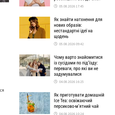
05.08.2026 17:45
Як знайти натхнення для
нових образів:
нестандартні ідеї на
щодень
05.08.2026 09:42
Чому варто знайомитися
із сусідами по під’їзду:
переваги, про які ви не
задумувалися
,
04.08.2026 16:25
ься
Як приготувати домашній
Ice Tea: освіжаючий
персиково-м’ятний чай
04.08.2026 10:24