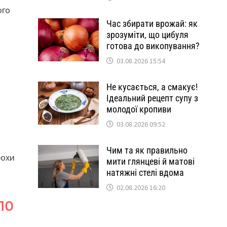
ого
Час збирати врожай: як
зрозуміти, що цибуля
готова до викопування?
03.08.2026 15:54
Не кусається, а смакує!
й
Ідеальний рецепт супу з
молодої кропиви
03.08.2026 09:52
Чим та як правильно
рохи
мити глянцеві й матові
натяжні стелі вдома
02.08.2026 16:20
ло