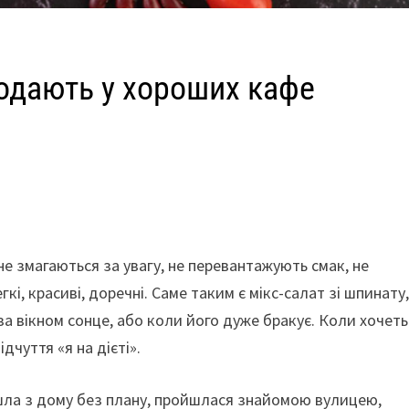
подають у хороших кафе
не змагаються за увагу, не перевантажують смак, не
і, красиві, доречні. Саме таким є мікс-салат зі шпинату
 за вікном сонце, або коли його дуже бракує. Коли хочет
дчуття «я на дієті».
йшла з дому без плану, пройшлася знайомою вулицею,