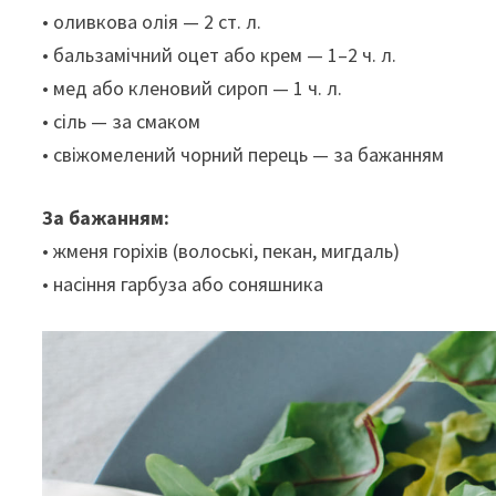
• оливкова олія — 2 ст. л.
• бальзамічний оцет або крем — 1–2 ч. л.
• мед або кленовий сироп — 1 ч. л.
• сіль — за смаком
• свіжомелений чорний перець — за бажанням
За бажанням:
• жменя горіхів (волоські, пекан, мигдаль)
• насіння гарбуза або соняшника