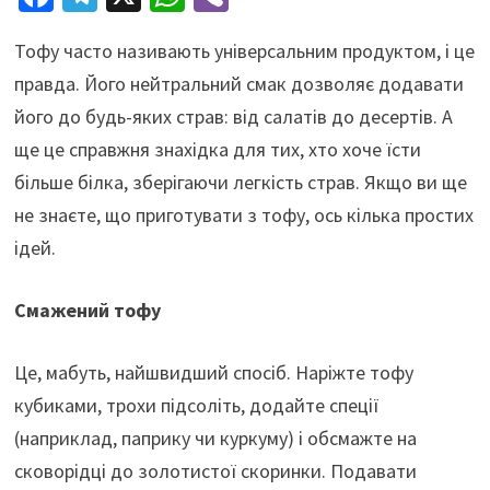
ce
le
h
b
Тофу часто називають універсальним продуктом, і це
b
gr
at
er
правда. Його нейтральний смак дозволяє додавати
o
a
sA
його до будь-яких страв: від салатів до десертів. А
o
m
p
ще це справжня знахідка для тих, хто хоче їсти
k
p
більше білка, зберігаючи легкість страв. Якщо ви ще
не знаєте, що приготувати з тофу, ось кілька простих
ідей.
Смажений тофу
Це, мабуть, найшвидший спосіб. Наріжте тофу
кубиками, трохи підсоліть, додайте спеції
(наприклад, паприку чи куркуму) і обсмажте на
сковорідці до золотистої скоринки. Подавати