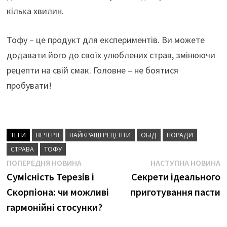
кілька хвилин.
Тофу – це продукт для експериментів. Ви можете
додавати його до своїх улюблених страв, змінюючи
рецепти на свій смак. Головне – не боятися
пробувати!
ТЕГИ
ВЕЧЕРЯ
НАЙКРАЩІ РЕЦЕПТИ
ОБІД
ПОРАДИ
СТРАВА
ТОФУ
Навігація
Попередня
Н
ПОПЕРЕДНЯ НОВИНА
НАСТУПНА НОВИНА
новина
н
Сумісність Терезів і
Секрети ідеального
записів
Скорпіона: чи можливі
приготування пасти
гармонійні стосунки?