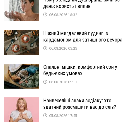
день: користь і вплив
06.08.2026 18:32
Ніжний мигдалевий пудинг із
кардамоном для затишного вечора
06.08.2026 09:29
Спальні мішки: комфортний сон у
будь-яких умовах
06.08.2026 09:12
Найвеселіші знаки зодіаку: хто
здатний розсмішити вас до сліз?
05.08.2026 17:45