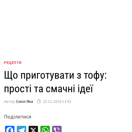
РЕЦЕПТИ
Що приготувати з тофу:
прості та смачні ідеї
Автор
Сокіл Яна
25.11.2024 13:42
Поділитися
Fa
Te
X
W
Vi