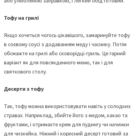
або улюбленою заправкою, і легкий обід готовий.
Тофу на грилі
Якщо хочеться чогось цікавішого, замаринуйте тофу
в соєвому соусі з додаванням меду і часнику. Потім
обсмажте на грилі або сковорідці-гриль. Це гарний
варіант як для повсякденного меню, так і для
святкового столу.
Десерти з тофу
Так, тофу можна використовувати навіть у солодких
стравах. Наприклад, збийте його з медом, какао та
фруктами, і отримаєте крем для пудингу чи начинки
для чизкейка. Ніжний і корисний десерт готовий за