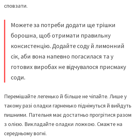
сповзати.
Можете за потреби додати ще трішки
борошна, щоб отримати правильну
консистенцію. Додайте соду й лимонний
сік, аби вона напевно погасилася та у
готових виробах не відчувалося присмаку
соди.
Перемішайте легенько й більше не чіпайте. Лише у
такому разі оладки гарненько піднімуться й вийдуть
пишними. Пательня має достатньо прогрітися разом
з олією. Викладайте оладки ложкою. Смажте на
середньому вогні.