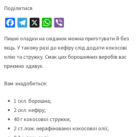
Поділитися
Fa
Te
X
W
Vi
ce
le
h
b
Пишні оладки на сніданок можна приготувати й без
b
gr
at
er
яєць. У такому разі до кефіру слід додати кокосові
o
a
sA
олію та стружку. Смак цих борошняних виробів вас
o
m
p
приємно здивує.
k
p
Вам знадобиться:
1 скл. борошна;
2 скл. кефіру;
40 г кокосової стружки;
2 ст.лож. нерафінованої кокосової олії;