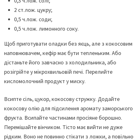
0,3 ч.лож. солі;
2 ст.лож. цукру;
0,5 ч.лож. соди;
0,5 ч.лож. лимонного соку.
Щоб приготувати оладки без яєць, але з кокосовим
наповнювачем, кефір має бути тепленьким. Або
дістаньте його завчасно з холодильника, або
розігрійте у мікрохвильовій печі. Перелийте
кисломолочний продукт у миску.
Всипте сіль, цукор, кокосову стружку. Додайте
кокосову олію для підсилення аромату заморського
фрукта. Всипайте частинами просіяне борошно.
Перемішайте вінчиком. Тісто має вийти не дуже
рідким. Воно не повинно стікати з ложки, а повільно