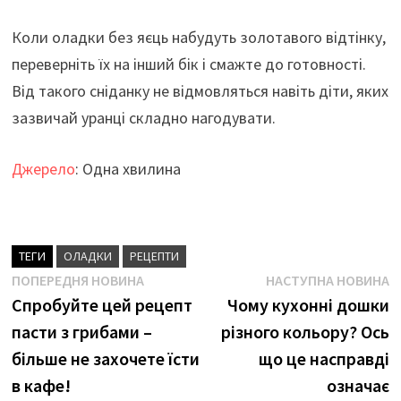
Коли оладки без яєць набудуть золотавого відтінку,
переверніть їх на інший бік і смажте до готовності.
Від такого сніданку не відмовляться навіть діти, яких
зазвичай уранці складно нагодувати.
Джерело
: Одна хвилина
ТЕГИ
ОЛАДКИ
РЕЦЕПТИ
Навігація
Попередня
Н
ПОПЕРЕДНЯ НОВИНА
НАСТУПНА НОВИНА
новина
н
Спробуйте цей рецепт
Чому кухонні дошки
записів
пасти з грибами –
різного кольору? Ось
більше не захочете їсти
що це насправді
в кафе!
означає