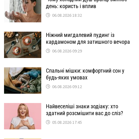
день: користь і вплив
06.08.2026 18:32
Ніжний мигдалевий пудинг із
кардамоном для затишного вечора
06.08.2026 09:29
Спальні мішки: комфортний сон у
будь-яких умовах
06.08.2026 09:12
Найвеселіші знаки зодіаку: хто
здатний розсмішити вас до сліз?
05.08.2026 17:45