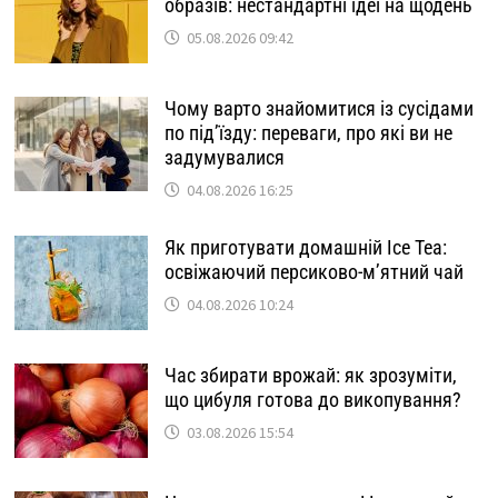
образів: нестандартні ідеї на щодень
05.08.2026 09:42
Чому варто знайомитися із сусідами
по під’їзду: переваги, про які ви не
задумувалися
04.08.2026 16:25
Як приготувати домашній Ice Tea:
освіжаючий персиково-м’ятний чай
04.08.2026 10:24
Час збирати врожай: як зрозуміти,
що цибуля готова до викопування?
03.08.2026 15:54