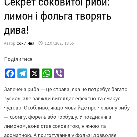
Секрет соковитої риби:
лимон і фольга творять
дива!
Автор
Сокіл Яна
12.07.2025 13:55
Поділитися
Fa
Te
X
W
Vi
ce
le
h
b
Запечена риба — це страва, яка не потребує багато
b
gr
at
er
зусиль, але завжди виглядає ефектно та смакує
o
a
sA
чудово. Особливо, якщо мова йде про червону рибу
o
m
p
— сьомгу, форель або горбушу. У поєднанні з
k
p
лимоном, вона стає соковитою, ніжною та
ароматною. А приготування у фользі дозволяє