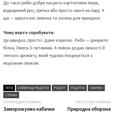
До такої риби добре пасують картопляне пюре,
відварений рис, гречка або просто овочі на пару. А
ще — шматочок лимона та зелень для прикраси.
Чому варто спробувати:
Це швидко, просто і дуже корисно. Риба — джерело
білка, Омега-3 і вітамінів. А лимон додає свіжості й
легкого аромату, який чудово поєднується з
морським смаком.
ТЕГИ
НАЙКРАЩІ РЕЦЕПТИ
РЕЦЕПТ
РЕЦЕПТИ
СМАЧНО
СТРАВА
Навігація
Попередня
Н
ПОПЕРЕДНЯ НОВИНА
НАСТУПНА НОВИНА
новина
н
Заморожуємо кабачки
Природна оборона
записів