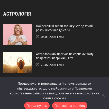
АСТРОЛОГІЯ
Найвеселіші знаки зодіаку: хто здатний
розсмішити вас до сліз?
05.08.2026 17:45
Астрологічний прогноз на серпень: кому
пощастить наприкінці літа
29.07.2026 16:15
Ідеальний друг за знаком зодіаку: хто ніколи не
Продовжуючи переглядати litenews.com.ua ви
підведе?
підтверджуєте, що ознайомилися з Правилами
24.07.2026 17:48
користування сайтом та погоджуєтеся на використання
файлів cookies
Погоджуюсь
Про файли cookies