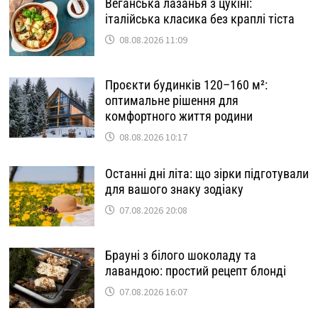
Веганська лазанья з цукіні:
італійська класика без краплі тіста
08.08.2026 11:09
Проєкти будинків 120–160 м²:
оптимальне рішення для
комфортного життя родини
08.08.2026 10:17
Останні дні літа: що зірки підготували
для вашого знаку зодіаку
07.08.2026 20:08
Брауні з білого шоколаду та
лавандою: простий рецепт блонді
07.08.2026 16:07