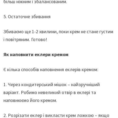
більш ніжним і збалансованим.
5. Остаточне збивання
Збиваємо ще 1-2 хвилини, поки крем не стане густим
і повітряним. Готово!
Як наповнити еклери кремом
Є кілька способів наповнення еклерів кремом:
1. Через кондитерський мішок – найзручніший
варіант. Робимо невеликий отвір в еклері та
наповнюємо його кремом.
2. Розрізати еклер і викласти крем ложкою – якщо