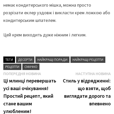
немає кондитерського мішка, можна просто
розрізати еклер уздовж і викласти крем ложкою або
кондитерським шпателем.
Цей крем виходить дуже ніжним і легким.
ТЕГИ
ДЕСЕРТИ
НАЙКРАЩІ ПОРАДИ
НАЙКРАЩІ РЕЦЕПТИ
РЕЦЕПТИ
СМАЧНО
Навігація
Попередня
Н
ПОПЕРЕДНЯ НОВИНА
НАСТУПНА НОВИНА
новина
н
Ці млинці перевершать
Стиль у відрядженні:
записів
усі ваші очікування!
що взяти, щоб
Простий рецепт, який
виглядати дорого та
стане вашим
впевнено
улюбленим!