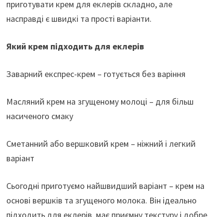
приготувати крем для еклерів складно, але
насправді є швидкі та прості варіанти.
Який крем підходить для еклерів
Заварний експрес-крем – готується без варіння
Масляний крем на згущеному молоці – для більш
насиченого смаку
Сметанний або вершковий крем – ніжний і легкий
варіант
Сьогодні приготуємо найшвидший варіант – крем на
основі вершків та згущеного молока. Він ідеально
підходить для еклерів, має приємну текстуру і добре