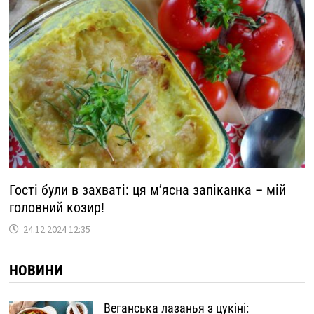
Гості були в захваті: ця м’ясна запіканка – мій
головний козир!
24.12.2024 12:35
НОВИНИ
Веганська лазанья з цукіні: