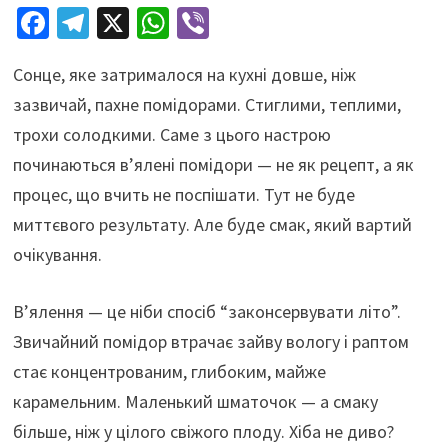
Fa
Te
X
W
Vi
ce
le
h
b
Сонце, яке затрималося на кухні довше, ніж
b
gr
at
er
зазвичай, пахне помідорами. Стиглими, теплими,
o
a
sA
трохи солодкими. Саме з цього настрою
o
m
p
починаються в’ялені помідори — не як рецепт, а як
k
p
процес, що вчить не поспішати. Тут не буде
миттєвого результату. Але буде смак, який вартий
очікування.
В’ялення — це ніби спосіб “законсервувати літо”.
Звичайний помідор втрачає зайву вологу і раптом
стає концентрованим, глибоким, майже
карамельним. Маленький шматочок — а смаку
більше, ніж у цілого свіжого плоду. Хіба не диво?