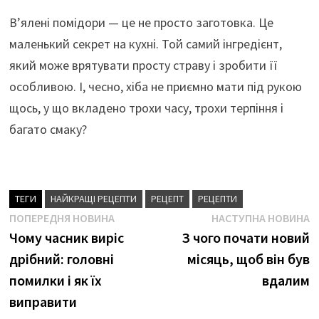
В’ялені помідори — це не просто заготовка. Це
маленький секрет на кухні. Той самий інгредієнт,
який може врятувати просту страву і зробити її
особливою. І, чесно, хіба не приємно мати під рукою
щось, у що вкладено трохи часу, трохи терпіння і
багато смаку?
ТЕГИ
НАЙКРАЩІ РЕЦЕПТИ
РЕЦЕПТ
РЕЦЕПТИ
Навігація
Попередня
Н
ПОПЕРЕДНЯ НОВИНА
НАСТУПНА НОВИНА
новина
н
Чому часник виріс
З чого почати новий
записів
дрібний: головні
місяць, щоб він був
помилки і як їх
вдалим
виправити