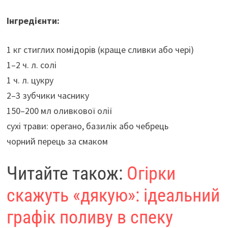
Інгредієнти:
1 кг стиглих помідорів (краще сливки або чері)
1–2 ч. л. солі
1 ч. л. цукру
2–3 зубчики часнику
150–200 мл оливкової олії
сухі трави: орегано, базилік або чебрець
чорний перець за смаком
Читайте також:
Огірки
скажуть «дякую»: ідеальний
графік поливу в спеку