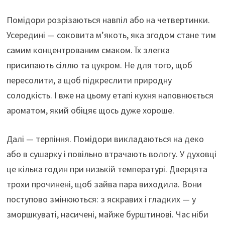
Помідори розрізаються навпіл або на четвертинки.
Усередині — соковита м’якоть, яка згодом стане тим
самим концентрованим смаком. Їх злегка
присипають сіллю та цукром. Не для того, щоб
пересолити, а щоб підкреслити природну
солодкість. І вже на цьому етапі кухня наповнюється
ароматом, який обіцяє щось дуже хороше.
Далі — терпіння. Помідори викладаються на деко
або в сушарку і повільно втрачають вологу. У духовці
це кілька годин при низькій температурі. Дверцята
трохи прочинені, щоб зайва пара виходила. Вони
поступово змінюються: з яскравих і гладких — у
зморшкуваті, насичені, майже бурштинові. Час ніби