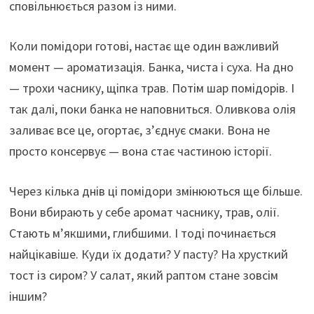
сповільнюється разом із ними.
Коли помідори готові, настає ще один важливий
момент — ароматизація. Банка, чиста і суха. На дно
— трохи часнику, щіпка трав. Потім шар помідорів. І
так далі, поки банка не наповниться. Оливкова олія
заливає все це, огортає, з’єднує смаки. Вона не
просто консервує — вона стає частиною історії.
Через кілька днів ці помідори змінюються ще більше.
Вони вбирають у себе аромат часнику, трав, олії.
Стають м’якшими, глибшими. І тоді починається
найцікавіше. Куди їх додати? У пасту? На хрусткий
тост із сиром? У салат, який раптом стане зовсім
іншим?