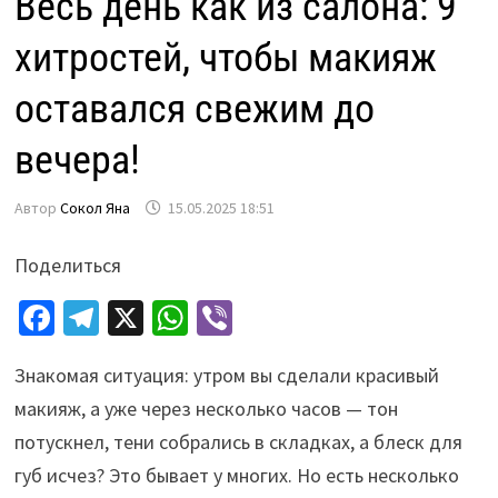
Весь день как из салона: 9
хитростей, чтобы макияж
оставался свежим до
вечера!
Автор
Сокол Яна
15.05.2025 18:51
Поделиться
Fa
Te
X
W
Vi
ce
le
h
b
Знакомая ситуация: утром вы сделали красивый
b
gr
at
er
макияж, а уже через несколько часов — тон
o
a
sA
потускнел, тени собрались в складках, а блеск для
o
m
p
губ исчез? Это бывает у многих. Но есть несколько
k
p