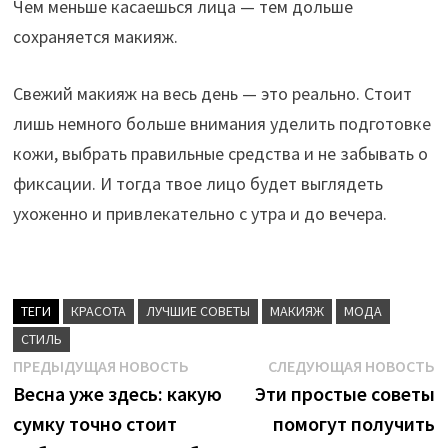
Чем меньше касаешься лица — тем дольше
сохраняется макияж.
Свежий макияж на весь день — это реально. Стоит
лишь немного больше внимания уделить подготовке
кожи, выбрать правильные средства и не забывать о
фиксации. И тогда твое лицо будет выглядеть
ухоженно и привлекательно с утра и до вечера.
ТЕГИ
КРАСОТА
ЛУЧШИЕ СОВЕТЫ
МАКИЯЖ
МОДА
СТИЛЬ
Навигация
Предыдущая
С
ПРЕДЫДУЩАЯ НОВОСТЬ
СЛЕДУЮЩАЯ НОВОСТЬ
новость:
н
Весна уже здесь: какую
Эти простые советы
по
сумку точно стоит
помогут получить
записям