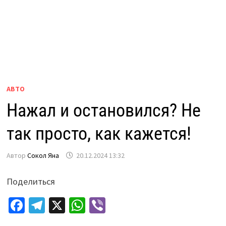
АВТО
Нажал и остановился? Не
так просто, как кажется!
Автор
Сокол Яна
20.12.2024 13:32
Поделиться
Fa
Te
X
W
Vi
ce
le
h
b