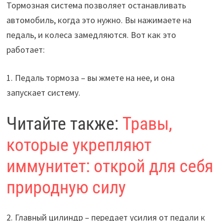
Тормозная система позволяет останавливать
b
gr
at
er
автомобиль, когда это нужно. Вы нажимаете на
o
a
sA
педаль, и колеса замедляются. Вот как это
o
m
p
работает:
k
p
1. Педаль тормоза – вы жмете на нее, и она
запускает систему.
Читайте также:
Травы,
которые укрепляют
иммунитет: открой для себя
природную силу
2. Главный цилиндр – передает усилия от педали к