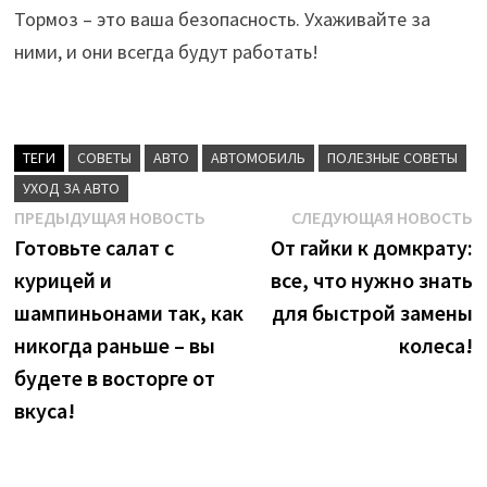
Тормоз – это ваша безопасность. Ухаживайте за
ними, и они всегда будут работать!
ТЕГИ
CОВЕТЫ
АВТО
АВТОМОБИЛЬ
ПОЛЕЗНЫЕ СОВЕТЫ
УХОД ЗА АВТО
Навигация
Предыдущая
С
ПРЕДЫДУЩАЯ НОВОСТЬ
СЛЕДУЮЩАЯ НОВОСТЬ
новость:
н
Готовьте салат с
От гайки к домкрату:
по
курицей и
все, что нужно знать
записям
шампиньонами так, как
для быстрой замены
никогда раньше – вы
колеса!
будете в восторге от
вкуса!