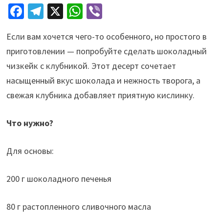
Fa
Te
X
W
Vi
ce
le
h
b
Если вам хочется чего-то особенного, но простого в
b
gr
at
er
приготовлении — попробуйте сделать шоколадный
o
a
sA
чизкейк с клубникой. Этот десерт сочетает
o
m
p
насыщенный вкус шоколада и нежность творога, а
k
p
свежая клубника добавляет приятную кислинку.
Что нужно?
Для основы:
200 г шоколадного печенья
80 г растопленного сливочного масла