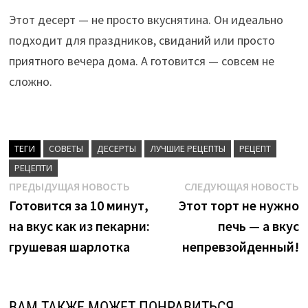
Этот десерт — не просто вкуснятина. Он идеально
подходит для праздников, свиданий или просто
приятного вечера дома. А готовится — совсем не
сложно.
ТЕГИ
CОВЕТЫ
ДЕСЕРТЫ
ЛУЧШИЕ РЕЦЕПТЫ
РЕЦЕПТ
РЕЦЕПТИ
Навигация
Предыдущая
С
ПРЕДЫДУЩАЯ НОВОСТЬ
СЛЕДУЮЩАЯ НОВОСТЬ
новость:
н
Готовится за 10 минут,
Этот торт не нужно
по
на вкус как из пекарни:
печь — а вкус
записям
грушевая шарлотка
непревзойденный!
ВАМ ТАКЖЕ МОЖЕТ ПОНРАВИТЬСЯ