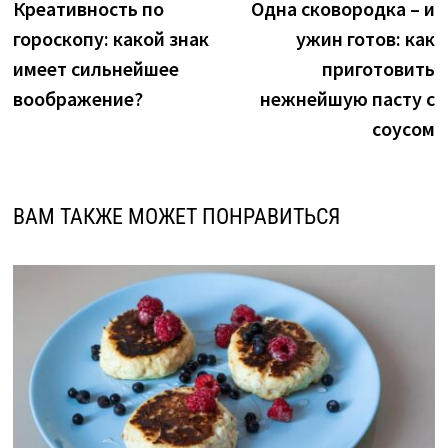
новость:
н
Креативность по
Одна сковородка – и
по
гороскопу: какой знак
ужин готов: как
записям
имеет сильнейшее
приготовить
воображение?
нежнейшую пасту с
соусом
ВАМ ТАКЖЕ МОЖЕТ ПОНРАВИТЬСЯ