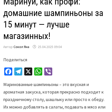
Маринуй, как профи:
домашние шампиньоны за
15 минут — лучше
магазинных!
Автор
Сокол Яна
25.04.2025 09:04
Поделиться
Fa
Te
X
W
Vi
ce
le
h
b
Маринованные шампиньоны – это вкусная и
b
gr
at
er
ароматная закуска, которая прекрасно подходит к
o
a
sA
праздничному столу, шашлыку или просто к обеду.
o
m
p
Их можно добавлять в салаты, подавать в мясо или
k
p