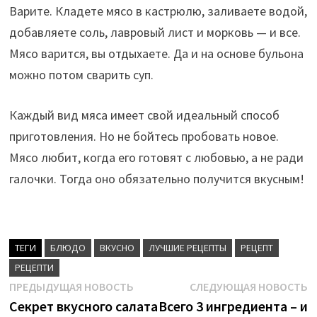
Варите. Кладете мясо в кастрюлю, заливаете водой,
добавляете соль, лавровый лист и морковь — и все.
Мясо варится, вы отдыхаете. Да и на основе бульона
можно потом сварить суп.
Каждый вид мяса имеет свой идеальный способ
приготовления. Но не бойтесь пробовать новое.
Мясо любит, когда его готовят с любовью, а не ради
галочки. Тогда оно обязательно получится вкусным!
ТЕГИ
БЛЮДО
ВКУСНО
ЛУЧШИЕ РЕЦЕПТЫ
РЕЦЕПТ
РЕЦЕПТИ
Навигация
Предыдущая
С
ПРЕДЫДУЩАЯ НОВОСТЬ
СЛЕДУЮЩАЯ НОВОСТЬ
новость:
н
Секрет вкусного салата
Всего 3 ингредиента – и
по