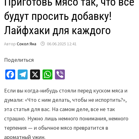
Приготовь мясо так, что все
будут просить добавку!
Лайфхаки для каждого
Автор
Сокол Яна
06.06.2025 12:41
Поделиться
Fa
Te
X
W
Vi
ce
le
h
b
Если вы когда-нибудь стояли перед куском мяса и
b
gr
at
er
думали: «Что с ним делать, чтобы не испортить?»,
o
a
sA
эта статья для вас. На самом деле, все не так
o
m
p
страшно. Нужно лишь немного понимания, немного
k
p
терпения — и обычное мясо превратится в
ароматный ужин.