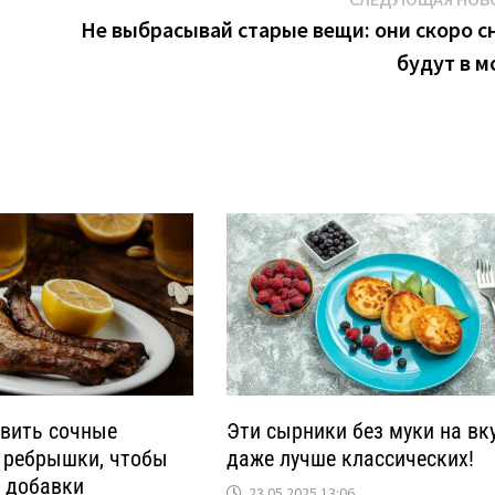
Не выбрасывай старые вещи: они скоро с
будут в м
овить сочные
Эти сырники без муки на вк
 ребрышки, чтобы
даже лучше классических!
и добавки
23.05.2025 13:06