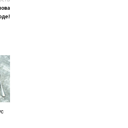
новость:
нова
оде!
ус