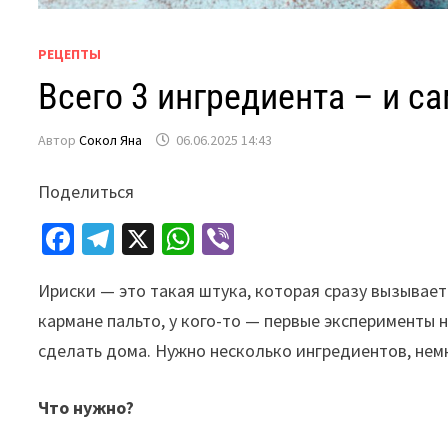
РЕЦЕПТЫ
Всего 3 ингредиента – и с
Автор
Сокол Яна
06.06.2025 14:43
Поделиться
Fa
Te
X
W
Vi
ce
le
h
b
Ириски — это такая штука, которая сразу вызывает
b
gr
at
er
кармане пальто, у кого-то — первые эксперименты н
o
a
sA
сделать дома. Нужно несколько ингредиентов, немн
o
m
p
k
p
Что нужно?