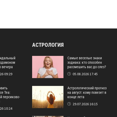
АСТРОЛОГИЯ
ндальный
Самые веселые знаки
ардамоном
зодиака: кто способен
о вечера
рассмешить вас до слез?
26 09:29
05.08.2026 17:45
овить
Астрологический прогноз
ce Tea:
на август: кому повезет в
й персиково-
конце лета
й
29.07.2026 16:15
26 10:24