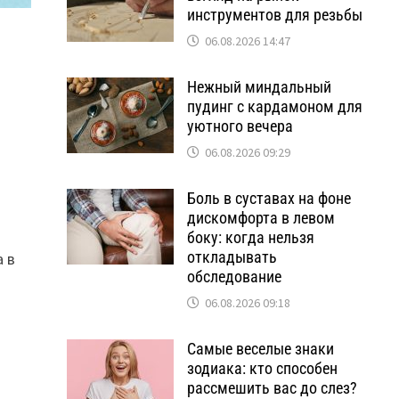
инструментов для резьбы
06.08.2026 14:47
Нежный миндальный
пудинг с кардамоном для
уютного вечера
06.08.2026 09:29
Боль в суставах на фоне
дискомфорта в левом
боку: когда нельзя
откладывать
а в
обследование
06.08.2026 09:18
Самые веселые знаки
зодиака: кто способен
рассмешить вас до слез?