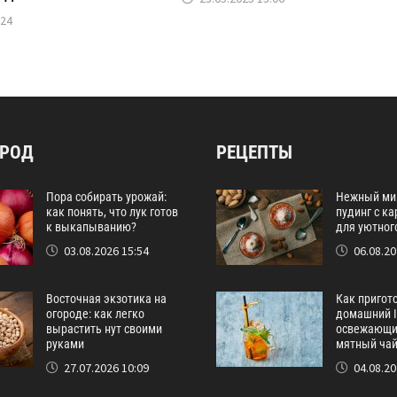
:24
ОРОД
РЕЦЕПТЫ
Пора собирать урожай:
Нежный ми
как понять, что лук готов
пудинг с к
к выкапыванию?
для уютног
03.08.2026 15:54
06.08.20
Восточная экзотика на
Как пригот
огороде: как легко
домашний I
вырастить нут своими
освежающи
руками
мятный ча
27.07.2026 10:09
04.08.20