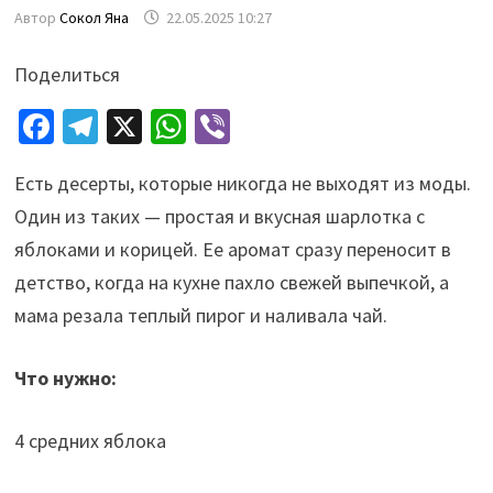
Автор
Сокол Яна
22.05.2025 10:27
Поделиться
Fa
Te
X
W
Vi
ce
le
h
b
Есть десерты, которые никогда не выходят из моды.
b
gr
at
er
Один из таких — простая и вкусная шарлотка с
o
a
sA
яблоками и корицей. Ее аромат сразу переносит в
o
m
p
детство, когда на кухне пахло свежей выпечкой, а
k
p
мама резала теплый пирог и наливала чай.
Что нужно:
4 средних яблока