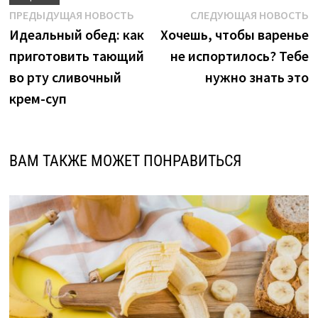
Навигация
Предыдущая
С
ПРЕДЫДУЩАЯ НОВОСТЬ
СЛЕДУЮЩАЯ НОВОСТЬ
новость:
н
Идеальный обед: как
Хочешь, чтобы варенье
по
приготовить тающий
не испортилось? Тебе
записям
во рту сливочный
нужно знать это
крем-суп
ВАМ ТАКЖЕ МОЖЕТ ПОНРАВИТЬСЯ