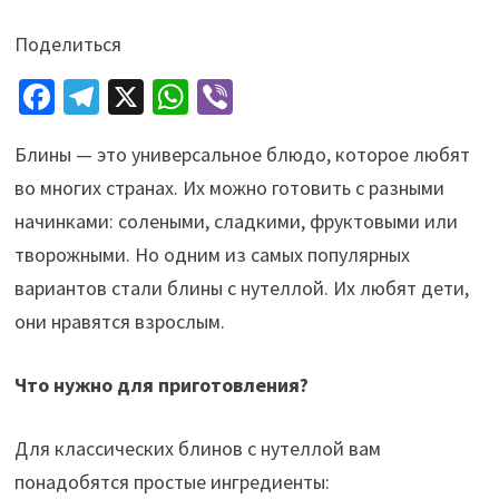
Поделиться
Fa
Te
X
W
Vi
ce
le
h
b
Блины — это универсальное блюдо, которое любят
b
gr
at
er
во многих странах. Их можно готовить с разными
o
a
sA
начинками: солеными, сладкими, фруктовыми или
o
m
p
творожными. Но одним из самых популярных
k
p
вариантов стали блины с нутеллой. Их любят дети,
они нравятся взрослым.
Что нужно для приготовления?
Для классических блинов с нутеллой вам
понадобятся простые ингредиенты: