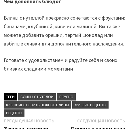
Чем дополнить блюдо?
Блины с нутеллой прекрасно сочетаются с фруктами:
бананами, клубникой, киви или малиной. Вы также
можете добавить орешки, тертый шоколад или
взбитые сливки для дополнительного наслаждения.
Готовьте с удовольствием и радуйте себя и своих
близких сладкими моментами!
ТЕГИ
БЛИНЫ С НУТЕЛОЙ
ВКУСНО
КАК ПРИГОТОВИТЬ НЕЖНЫЕ БЛИНЫ
ЛУЧШИЕ РЕЦЕПТЫ
РЕЦЕПТЫ
Навигация
Предыдущая
С
ПРЕДЫДУЩАЯ НОВОСТЬ
СЛЕДУЮЩАЯ НОВОСТЬ
новость:
н
Закуска, которая
Почему в вашем саду