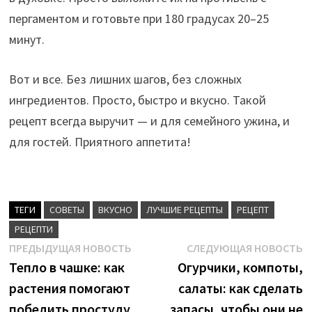
пергаментом и готовьте при 180 градусах 20–25
минут.
Вот и все. Без лишних шагов, без сложных
ингредиентов. Просто, быстро и вкусно. Такой
рецепт всегда выручит — и для семейного ужина, и
для гостей. Приятного аппетита!
ТЕГИ
CОВЕТЫ
ВКУСНО
ЛУЧШИЕ РЕЦЕПТЫ
РЕЦЕПТ
РЕЦЕПТИ
Навигация
Предыдущая
С
ПРЕДЫДУЩАЯ НОВОСТЬ
СЛЕДУЮЩАЯ НОВОСТЬ
новость:
н
Тепло в чашке: как
Огурчики, компоты,
по
растения помогают
салаты: как сделать
записям
победить простуду
запасы, чтобы они не