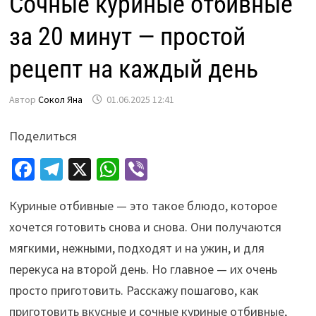
Сочные куриные отбивные
за 20 минут — простой
рецепт на каждый день
Автор
Сокол Яна
01.06.2025 12:41
Поделиться
Fa
Te
X
W
Vi
ce
le
h
b
Куриные отбивные — это такое блюдо, которое
b
gr
at
er
хочется готовить снова и снова. Они получаются
o
a
sA
мягкими, нежными, подходят и на ужин, и для
o
m
p
перекуса на второй день. Но главное — их очень
k
p
просто приготовить. Расскажу пошагово, как
приготовить вкусные и сочные куриные отбивные,