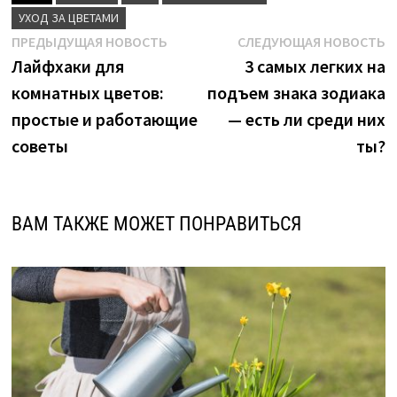
УХОД ЗА ЦВЕТАМИ
Навигация
Предыдущая
С
ПРЕДЫДУЩАЯ НОВОСТЬ
СЛЕДУЮЩАЯ НОВОСТЬ
новость:
н
Лайфхаки для
3 самых легких на
по
комнатных цветов:
подъем знака зодиака
записям
простые и работающие
— есть ли среди них
советы
ты?
ВАМ ТАКЖЕ МОЖЕТ ПОНРАВИТЬСЯ