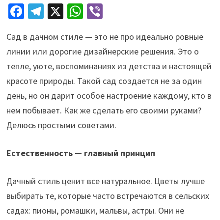
Fa
Te
X
W
Vi
ce
le
h
b
Сад в дачном стиле — это не про идеально ровные
b
gr
at
er
линии или дорогие дизайнерские решения. Это о
o
a
sA
тепле, уюте, воспоминаниях из детства и настоящей
o
m
p
красоте природы. Такой сад создается не за один
k
p
день, но он дарит особое настроение каждому, кто в
нем побывает. Как же сделать его своими руками?
Делюсь простыми советами.
Естественность — главный принцип
Дачный стиль ценит все натуральное. Цветы лучше
выбирать те, которые часто встречаются в сельских
садах: пионы, ромашки, мальвы, астры. Они не