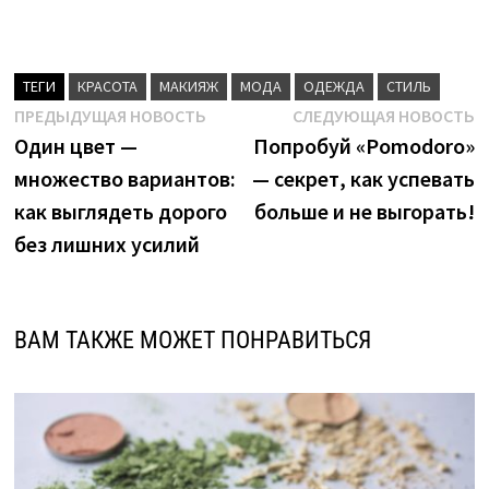
ТЕГИ
КРАСОТА
МАКИЯЖ
МОДА
ОДЕЖДА
СТИЛЬ
Навигация
Предыдущая
С
ПРЕДЫДУЩАЯ НОВОСТЬ
СЛЕДУЮЩАЯ НОВОСТЬ
новость:
н
Один цвет —
Попробуй «Pomodoro»
по
множество вариантов:
— секрет, как успевать
записям
как выглядеть дорого
больше и не выгорать!
без лишних усилий
ВАМ ТАКЖЕ МОЖЕТ ПОНРАВИТЬСЯ