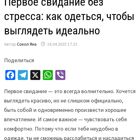
Первое свидание без
стресса: как одеться, чтобы
выглядеть идеально
Автор
Сокол Яна
18.04.2025 17:23
Поделиться
Fa
Te
X
W
Vi
ce
le
h
b
Первое свидание — это всегда волнительно. Хочется
b
gr
at
er
выглядеть красиво, но не слишком официально,
o
a
sA
быть собой и одновременно произвести хорошее
o
m
p
впечатление. И самое важное — чувствовать себя
k
p
комфортно. Потому что если тебе неудобно в
одежде, ты не сможешь расслабиться и насладиться