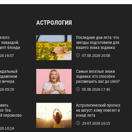
АСТРОЛОГИЯ
белого
Последние дни лета: что
 лавандой:
звезды подготовили для
цепт блонди
вашего знака зодиака
26 16:07
07.08.2026 20:08
ндальный
Самые веселые знаки
ардамоном
зодиака: кто способен
о вечера
рассмешить вас до слез?
26 09:29
05.08.2026 17:45
овить
Астрологический прогноз
ce Tea:
на август: кому повезет в
й персиково-
конце лета
й
29.07.2026 16:15
26 10:24