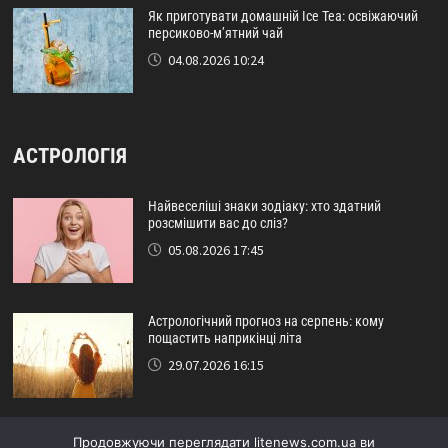
Як приготувати домашній Ice Tea: освіжаючий
персиково-м’ятний чай
04.08.2026 10:24
АСТРОЛОГІЯ
Найвеселіші знаки зодіаку: хто здатний
розсмішити вас до сліз?
05.08.2026 17:45
Астрологічний прогноз на серпень: кому
пощастить наприкінці літа
29.07.2026 16:15
Ідеальний друг за знаком зодіаку: хто ніколи не
Продовжуючи переглядати litenews.com.ua ви