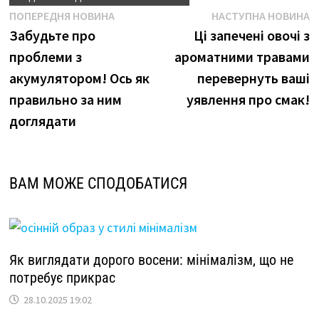
Навігація
Попередня
Н
ПОПЕРЕДНЯ НОВИНА
НАСТУПНА НОВИНА
новина
н
Забудьте про
Ці запечені овочі з
записів
проблеми з
ароматними травами
акумулятором! Ось як
перевернуть ваші
правильно за ним
уявлення про смак!
доглядати
ВАМ МОЖЕ СПОДОБАТИСЯ
Як виглядати дорого восени: мінімалізм, що не
потребує прикрас
28.10.2025 19:02