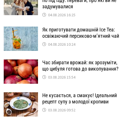
по під’їзду: переваги, про які ви не
задумувалися
04.08.2026 16:25
Як приготувати домашній Ice Tea:
освіжаючий персиково-м’ятний чай
04.08.2026 10:24
Час збирати врожай: як зрозуміти,
що цибуля готова до викопування?
03.08.2026 15:54
Не кусається, а смакує! Ідеальний
рецепт супу з молодої кропиви
03.08.2026 09:52