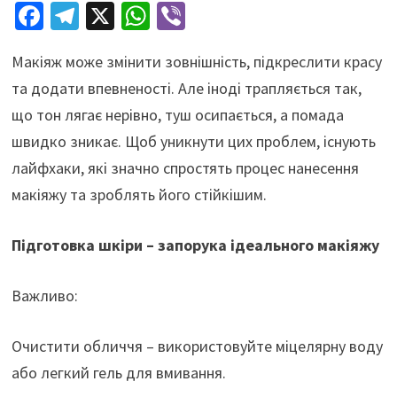
Fa
Te
X
W
Vi
ce
le
h
b
Макіяж може змінити зовнішність, підкреслити красу
b
gr
at
er
та додати впевненості. Але іноді трапляється так,
o
a
sA
що тон лягає нерівно, туш осипається, а помада
o
m
p
швидко зникає. Щоб уникнути цих проблем, існують
k
p
лайфхаки, які значно спростять процес нанесення
макіяжу та зроблять його стійкішим.
Підготовка шкіри – запорука ідеального макіяжу
Важливо:
Очистити обличчя – використовуйте міцелярну воду
або легкий гель для вмивання.