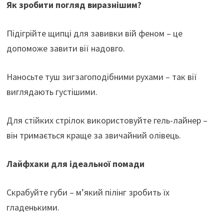
Як зробити погляд виразнішим?
Підігрійте щипці для завивки вій феном – це
допоможе завити вії надовго.
Наносьте туш зигзагоподібними рухами – так вії
виглядають густішими.
Для стійких стрілок використовуйте гель-лайнер –
він тримається краще за звичайний олівець.
Лайфхаки для ідеальної помади
Скрабуйте губи – м’який пілінг зробить їх
гладенькими.