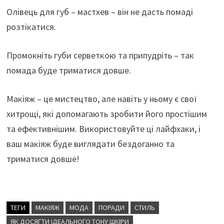
Олівець для губ – мастхев – він не дасть помаді
розтікатися.
Промокніть губи серветкою та припудріть – так
помада буде триматися довше.
Макіяж – це мистецтво, але навіть у ньому є свої
хитрощі, які допомагають зробити його простішим
та ефективнішим. Використовуйте ці лайфхаки, і
ваш макіяж буде виглядати бездоганно та
триматися довше!
ТЕГИ
МАКІЯЖ
МОДА
ПОРАДИ
СТИЛЬ
ЯК ДОСЯГТИ ІДЕАЛЬНОГО ТОНУ ШКІРИ