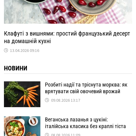
Клафуті з вишнями: простий французький десерт
на домашній кухні
13.04.2026 09:16
НОВИНИ
Розбиті надії та тріснута морква: як
врятувати свій овочевий врожай
09.08.2026 13:17
Веганська лазанья з цукіні:
італійська класика без краплі тіста
08.08.2026 11:09