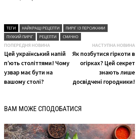
ТЕГИ
НАЙКРАЩІ РЕЦЕПТИ
ПИРІГ ІЗ ПЕРСИКАМИ
ПУХКИЙ ПИРІГ
РЕЦЕПТИ
СМАЧНО
Навігація
Попередня
Н
ПОПЕРЕДНЯ НОВИНА
НАСТУПНА НОВИНА
новина
н
Цей український напій
Як позбутися гіркоти в
записів
п’ють століттями! Чому
огірках? Цей секрет
узвар має бути на
знають лише
вашому столі?
досвідчені городники!
ВАМ МОЖЕ СПОДОБАТИСЯ