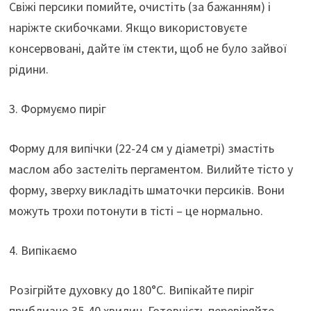
Свіжі персики помийте, очистіть (за бажанням) і
наріжте скибочками. Якщо використовуєте
консервовані, дайте їм стекти, щоб не було зайвої
рідини.
3. Формуємо пиріг
Форму для випічки (22-24 см у діаметрі) змастіть
маслом або застеліть пергаментом. Вилийте тісто у
форму, зверху викладіть шматочки персиків. Вони
можуть трохи потонути в тісті – це нормально.
4. Випікаємо
Розігрійте духовку до 180°C. Випікайте пиріг
приблизно 35-40 хвилин. Готовність перевіряйте