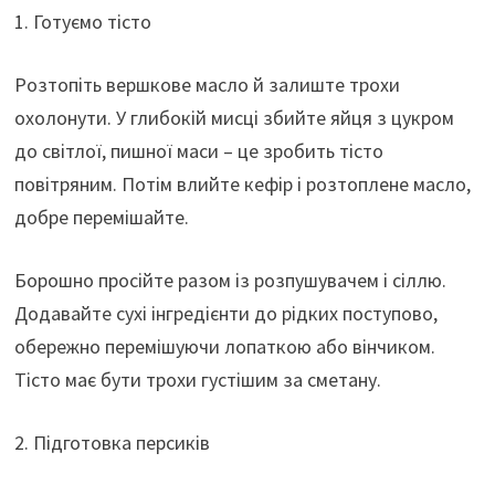
1. Готуємо тісто
Розтопіть вершкове масло й залиште трохи
охолонути. У глибокій мисці збийте яйця з цукром
до світлої, пишної маси – це зробить тісто
повітряним. Потім влийте кефір і розтоплене масло,
добре перемішайте.
Борошно просійте разом із розпушувачем і сіллю.
Додавайте сухі інгредієнти до рідких поступово,
обережно перемішуючи лопаткою або вінчиком.
Тісто має бути трохи густішим за сметану.
2. Підготовка персиків