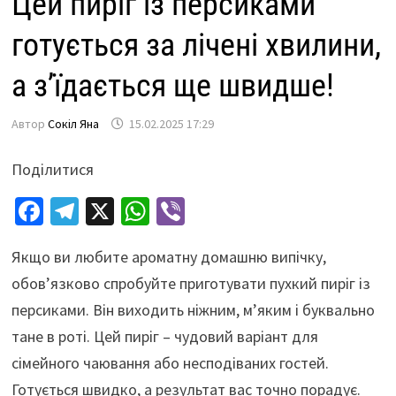
Цей пиріг із персиками
готується за лічені хвилини,
а з’їдається ще швидше!
Автор
Сокіл Яна
15.02.2025 17:29
Поділитися
Fa
Te
X
W
Vi
ce
le
h
b
Якщо ви любите ароматну домашню випічку,
b
gr
at
er
обов’язково спробуйте приготувати пухкий пиріг із
o
a
sA
персиками. Він виходить ніжним, м’яким і буквально
o
m
p
тане в роті. Цей пиріг – чудовий варіант для
k
p
сімейного чаювання або несподіваних гостей.
Готується швидко, а результат вас точно порадує.