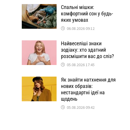
Спальні мішки:
комфортний сон у будь-
яких умовах
06.08.2026 09:12
Найвеселіші знаки
зодіаку: хто здатний
розсмішити вас до сліз?
05.08.2026 17:45
Як знайти натхнення для
нових образів:
нестандартні ідеї на
щодень
05.08.2026 09:42