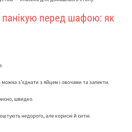
е панікую перед шафою: як
е.
в можна з’єднати з яйцем і овочами та запекти.
рисно, швидко.
коштують недорого, але корисні й ситні.