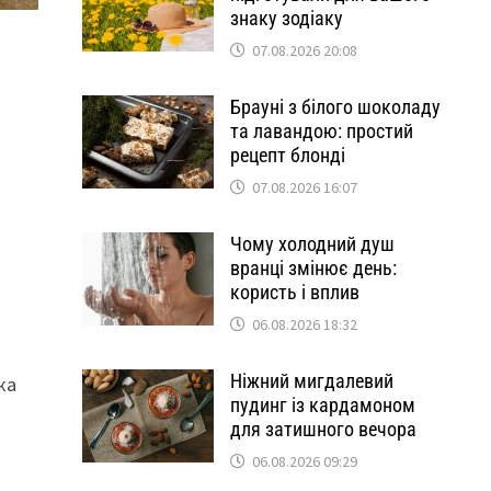
знаку зодіаку
07.08.2026 20:08
Брауні з білого шоколаду
та лавандою: простий
рецепт блонді
07.08.2026 16:07
Чому холодний душ
вранці змінює день:
користь і вплив
06.08.2026 18:32
Ніжний мигдалевий
ка
пудинг із кардамоном
для затишного вечора
06.08.2026 09:29