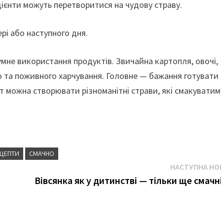
едієнти можуть перетворитися на чудову страву.
рі або наступного дня.
мне використання продуктів. Звичайна картопля, овочі,
 та поживного харчування. Головне — бажання готувати
т можна створювати різноманітні страви, які смакуватим
ЕЦЕПТИ
СМАЧНО
НАСТУПНА НО
Вівсянка як у дитинстві — тільки ще смачн