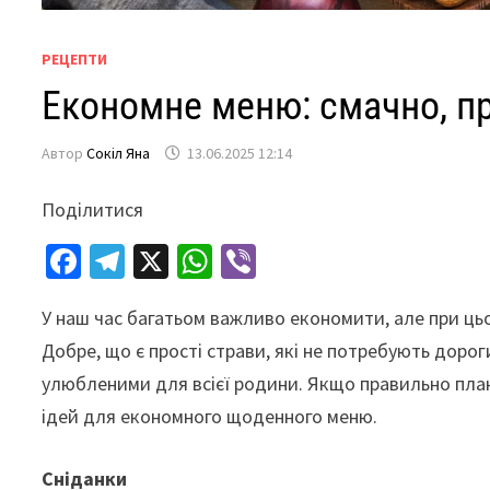
РЕЦЕПТИ
Економне меню: смачно, пр
Автор
Сокіл Яна
13.06.2025 12:14
Поділитися
Fa
Te
X
W
Vi
ce
le
h
b
У наш час багатьом важливо економити, але при цьо
b
gr
at
er
Добре, що є прості страви, які не потребують дороги
o
a
sA
улюбленими для всієї родини. Якщо правильно пла
o
m
p
ідей для економного щоденного меню.
k
p
Сніданки