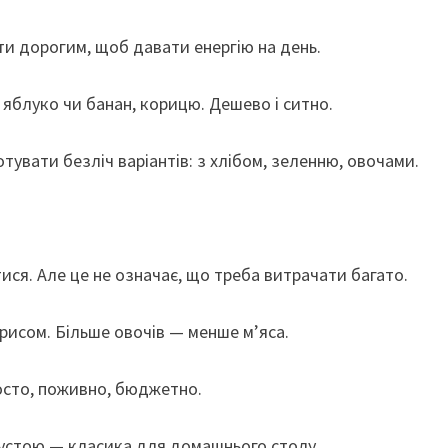
ти дорогим, щоб давати енергію на день.
 яблуко чи банан, корицю. Дешево і ситно.
тувати безліч варіантів: з хлібом, зеленню, овочами.
ися. Але це не означає, що треба витрачати багато.
 рисом. Більше овочів — менше м’яса.
осто, поживно, бюджетно.
устою — класика для домашнього столу.