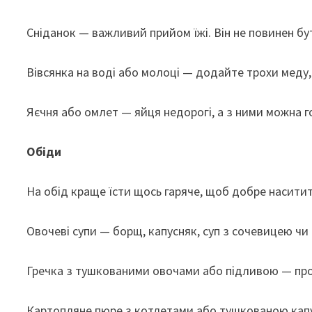
Сніданок — важливий прийом їжі. Він не повинен бу
Вівсянка на воді або молоці — додайте трохи меду,
Яєчня або омлет — яйця недорогі, а з ними можна го
Обіди
На обід краще їсти щось гаряче, щоб добре наситит
Овочеві супи — борщ, капусняк, суп з сочевицею чи
Гречка з тушкованими овочами або підливою — пр
Картопляне пюре з котлетами або тушкованою кап