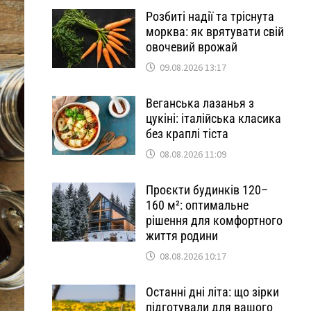
Розбиті надії та тріснута
морква: як врятувати свій
овочевий врожай
09.08.2026 13:17
Веганська лазанья з
цукіні: італійська класика
без краплі тіста
08.08.2026 11:09
Проєкти будинків 120–
160 м²: оптимальне
рішення для комфортного
життя родини
08.08.2026 10:17
Останні дні літа: що зірки
підготували для вашого