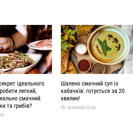
секрет ідеального
Шалено смачний суп із
зробити легкий,
кабачків: готується за 20
реально смачний
хвилин!
ки та грибів?
29.04.2025 12:26
:35