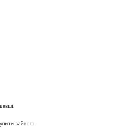
шевші.
упити зайвого.