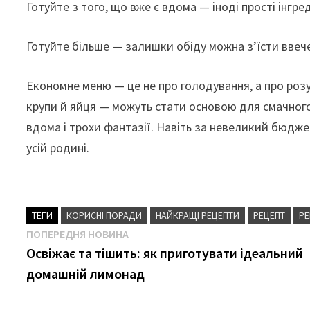
Готуйте з того, що вже є вдома — іноді прості інгр
Готуйте більше — залишки обіду можна з’їсти ввече
Економне меню — це не про голодування, а про розу
крупи й яйця — можуть стати основою для смачного
вдома і трохи фантазії. Навіть за невеликий бюдже
усій родині.
ТЕГИ
КОРИСНІ ПОРАДИ
НАЙКРАЩІ РЕЦЕПТИ
РЕЦЕПТ
Р
Навігація
Попередня
ПОПЕРЕДНЯ НОВИНА
новина
Освіжає та тішить: як приготувати ідеальний
записів
домашній лимонад