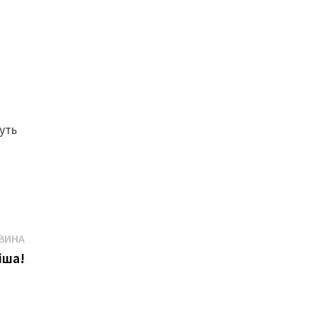
уть
Наступна
ВИНА
новина
іша!