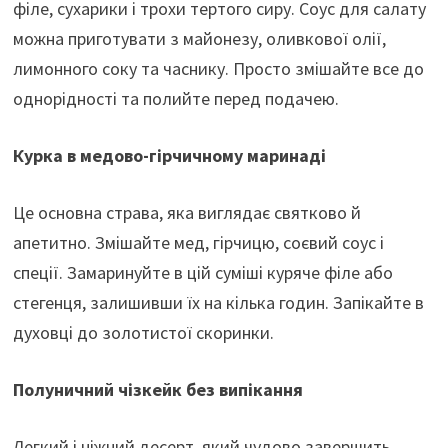
філе, сухарики і трохи тертого сиру. Соус для салату
можна приготувати з майонезу, оливкової олії,
лимонного соку та часнику. Просто змішайте все до
однорідності та полийте перед подачею.
Курка в медово-гірчичному маринаді
Це основна страва, яка виглядає святково й
апетитно. Змішайте мед, гірчицю, соєвий соус і
спеції. Замаринуйте в цій суміші куряче філе або
стегенця, залишивши їх на кілька годин. Запікайте в
духовці до золотистої скоринки.
Полуничний чізкейк без випікання
Легкий і ніжний десерт, який чудово завершить