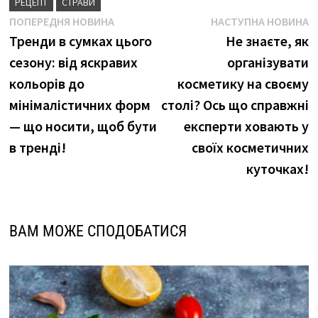
РЕЦЕПТ
СТРАВИ
Навігація
Попередня
Н
ПОПЕРЕДНЯ НОВИНА
НАСТУПНА НОВИНА
новина
н
Тренди в сумках цього
Не знаєте, як
записів
сезону: від яскравих
організувати
кольорів до
косметику на своєму
мінімалістичних форм
столі? Ось що справжні
— що носити, щоб бути
експерти ховають у
в тренді!
своїх косметичних
куточках!
ВАМ МОЖЕ СПОДОБАТИСЯ