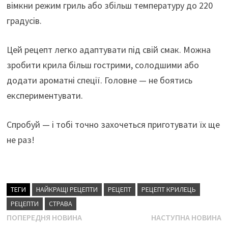
вімкни режим гриль або збільш температуру до 220
градусів.
Цей рецепт легко адаптувати під свій смак. Можна
зробити крила більш гострими, солодшими або
додати ароматні спеції. Головне — не боятись
експериментувати.
Спробуй — і тобі точно захочеться приготувати їх ще
не раз!
ТЕГИ
НАЙКРАЩІ РЕЦЕПТИ
РЕЦЕПТ
РЕЦЕПТ КРИЛЕЦЬ
РЕЦЕПТИ
СТРАВА
Навігація
Попередня
Н
ПОПЕРЕДНЯ НОВИНА
НАСТУПНА НОВИНА