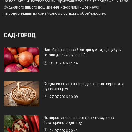
За повного чи часткового використання текстів та зображень чи за
будь-якого іншого поширення інформації «Lite News»
гіперпосилання на сайт
litenews.com.ua
є обов'язковим.
САД-ГОРОД
Час збирати врожай: як зрозуміти, що цибуля
готова до викопування?
03.08.2026 15:54
Східна екзотика на городі: як легко виростити
нут власноруч
27.07.2026 10:09
Як виростити ревінь: секрети посадки та
багаторічного догляду
24.07.2026 20:43