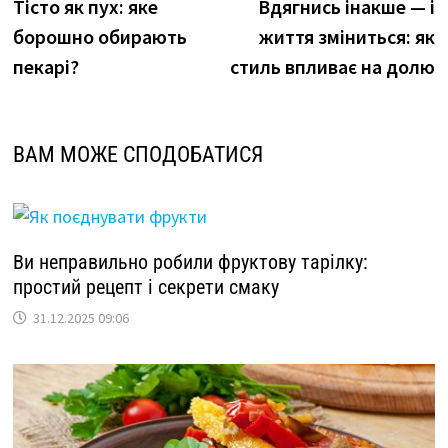
новина
н
Тісто як пух: яке
Вдягнись інакше — і
записів
борошно обирають
життя зміниться: як
пекарі?
стиль впливає на долю
ВАМ МОЖЕ СПОДОБАТИСЯ
Ви неправильно робили фруктову тарілку:
простий рецепт і секрети смаку
31.12.2025 09:06