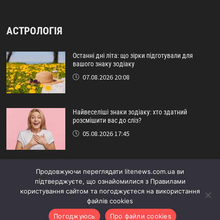
АСТРОЛОГІЯ
Останні дні літа: що зірки підготували для
вашого знаку зодіаку
07.08.2026 20:08
Найвеселіші знаки зодіаку: хто здатний
розсмішити вас до сліз?
05.08.2026 17:45
Астрологічний прогноз на серпень: кому
Продовжуючи переглядати litenews.com.ua ви
пощастить наприкінці літа
підтверджуєте, що ознайомилися з Правилами
29.07.2026 16:15
користування сайтом та погоджуєтеся на використання
файлів cookies
Погоджуюсь
Про файли cookies