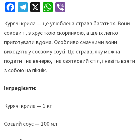
Fa
Te
X
W
Vi
ce
le
h
b
Курячі крила — це улюблена страва багатьох. Вони
b
gr
at
er
соковиті, з хрусткою скоринкою, а ще їх легко
o
a
sA
приготувати вдома. Особливо смачними вони
o
m
p
виходять у соєвому соусі. Це страва, яку можна
k
p
подати і на вечерю, і на святковий стіл, і навіть взяти
з собою на пікнік.
Інгредієнти:
Курячі крила — 1 кг
Соєвий соус — 100 мл