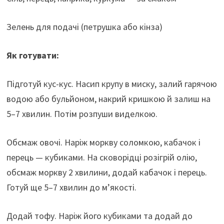
Зелень для подачі (петрушка або кінза)
Як готувати:
Підготуй кус-кус. Насип крупу в миску, залий гарячою
водою або бульйоном, накрий кришкою й залиш на
5–7 хвилин. Потім розпуши виделкою.
Обсмаж овочі. Наріж моркву соломкою, кабачок і
перець — кубиками. На сковорідці розігрій олію,
обсмаж моркву 2 хвилини, додай кабачок і перець.
Готуй ще 5–7 хвилин до м’якості.
Додай тофу. Наріж його кубиками та додай до