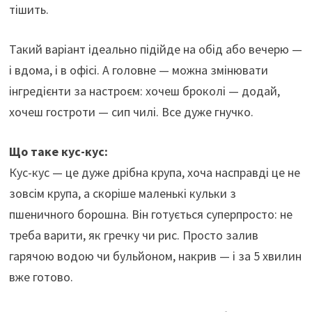
тішить.
Такий варіант ідеально підійде на обід або вечерю —
і вдома, і в офісі. А головне — можна змінювати
інгредієнти за настроєм: хочеш броколі — додай,
хочеш гостроти — сип чилі. Все дуже гнучко.
Що таке кус-кус:
Кус-кус — це дуже дрібна крупа, хоча насправді це не
зовсім крупа, а скоріше маленькі кульки з
пшеничного борошна. Він готується суперпросто: не
треба варити, як гречку чи рис. Просто залив
гарячою водою чи бульйоном, накрив — і за 5 хвилин
вже готово.