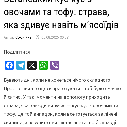
овочами та тофу: страва,
яка здивує навіть м’ясоїдів
Автор
Сокіл Яна
05.08.2025 09:57
Поділитися
Fa
Te
X
W
Vi
ce
le
h
b
Бувають дні, коли не хочеться нічого складного.
b
gr
at
er
Просто швидко щось приготувати, щоб було смачно
o
a
sA
й ситно. У такі моменти на допомогу приходить
o
m
p
страва, яка завжди виручає — кус-кус з овочами та
k
p
тофу. Це той випадок, коли все готується за лічені
хвилини, а результат виглядає апетитно й справді