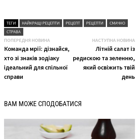
ТЕГИ
НАЙКРАЩІ РЕЦЕПТИ
РЕЦЕПТ
РЕЦЕПТИ
СМАЧНО
СТРАВА
Навігація
Попередня
Н
ПОПЕРЕДНЯ НОВИНА
НАСТУПНА НОВИНА
новина
н
Команда мрії: дізнайся,
Літній салат із
записів
хто зі знаків зодіаку
редискою та зеленню,
ідеальний для спільної
який освіжить твій
справи
день
ВАМ МОЖЕ СПОДОБАТИСЯ