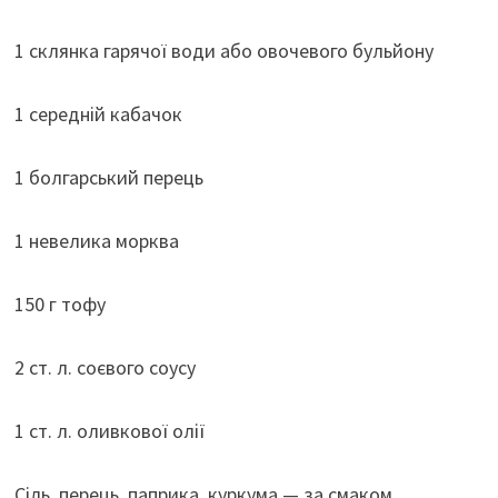
1 склянка гарячої води або овочевого бульйону
1 середній кабачок
1 болгарський перець
1 невелика морква
150 г тофу
2 ст. л. соєвого соусу
1 ст. л. оливкової олії
Сіль, перець, паприка, куркума — за смаком