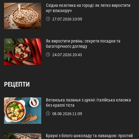
Східна екзотика на городі: як легко виростити
нут власноруч
27.07.2026 10:09
Як виростити ревінь: секрети посадки та
багаторічного догляду
24.07.2026 20:43
РЕЦЕПТИ
Веганська лазанья з цукіні: італійська класика
без краплі тіста
08.08.2026 11:09
Брауні з білого шоколаду та лавандою: простий