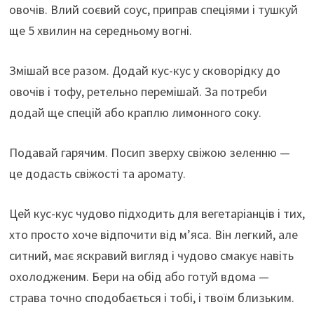
овочів. Влий соєвий соус, приправ спеціями і тушкуй
ще 5 хвилин на середньому вогні.
Змішай все разом. Додай кус-кус у сковорідку до
овочів і тофу, ретельно перемішай. За потреби
додай ще спецій або краплю лимонного соку.
Подавай гарячим. Посип зверху свіжою зеленню —
це додасть свіжості та аромату.
Цей кус-кус чудово підходить для вегетаріанців і тих,
хто просто хоче відпочити від м’яса. Він легкий, але
ситний, має яскравий вигляд і чудово смакує навіть
охолодженим. Бери на обід або готуй вдома —
страва точно сподобається і тобі, і твоїм близьким.