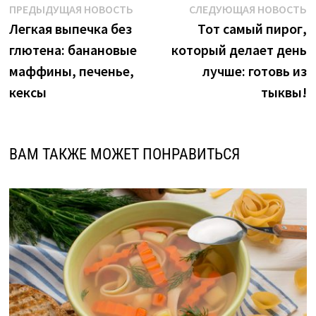
Навигация
Предыдущая
С
ПРЕДЫДУЩАЯ НОВОСТЬ
СЛЕДУЮЩАЯ НОВОСТЬ
новость:
н
Легкая выпечка без
Тот самый пирог,
по
глютена: банановые
который делает день
записям
маффины, печенье,
лучше: готовь из
кексы
тыквы!
ВАМ ТАКЖЕ МОЖЕТ ПОНРАВИТЬСЯ