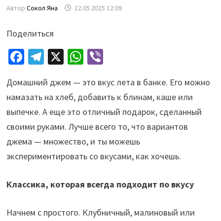
Автор
Сокол Яна
12.05.2025 12:09
Поделиться
Fa
Te
X
W
Vi
ce
le
h
b
Домашний джем — это вкус лета в банке. Его можно
b
gr
at
er
намазать на хлеб, добавить к блинам, каше или
o
a
sA
выпечке. А еще это отличный подарок, сделанный
o
m
p
своими руками. Лучше всего то, что вариантов
k
p
джема — множество, и ты можешь
экспериментировать со вкусами, как хочешь.
Классика, которая всегда подходит по вкусу
Начнем с простого. Клубничный, малиновый или