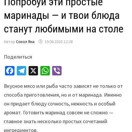
Попробуй эти простые
маринады — и твои блюда
станут любимыми на столе
Автор
Сокол Яна
19.06.2025 12:28
Поделиться
Fa
Te
X
W
Vi
ce
le
h
b
Вкусное мясо или рыба часто зависят не только от
b
gr
at
er
способа приготовления, но и от маринада. Именно
o
a
sA
он придает блюду сочность, нежность и особый
o
m
p
аромат. Готовить маринад совсем не сложно —
k
p
главное знать несколько простых сочетаний
ингредиентов.