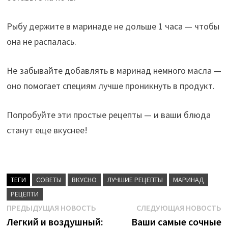
Рыбу держите в маринаде не дольше 1 часа — чтобы
она не распалась.
Не забывайте добавлять в маринад немного масла —
оно помогает специям лучше проникнуть в продукт.
Попробуйте эти простые рецепты — и ваши блюда
станут еще вкуснее!
ТЕГИ
CОВЕТЫ
ВКУСНО
ЛУЧШИЕ РЕЦЕПТЫ
МАРИНАД
РЕЦЕПТИ
Навигация
Предыдущая
С
ПРЕДЫДУЩАЯ НОВОСТЬ
СЛЕДУЮЩАЯ НОВОСТЬ
новость:
н
Легкий и воздушный:
Ваши самые сочные