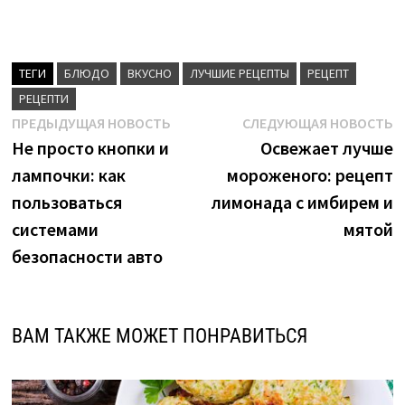
ТЕГИ
БЛЮДО
ВКУСНО
ЛУЧШИЕ РЕЦЕПТЫ
РЕЦЕПТ
РЕЦЕПТИ
Навигация
Предыдущая
С
ПРЕДЫДУЩАЯ НОВОСТЬ
СЛЕДУЮЩАЯ НОВОСТЬ
новость:
н
Не просто кнопки и
Освежает лучше
по
лампочки: как
мороженого: рецепт
записям
пользоваться
лимонада с имбирем и
системами
мятой
безопасности авто
ВАМ ТАКЖЕ МОЖЕТ ПОНРАВИТЬСЯ