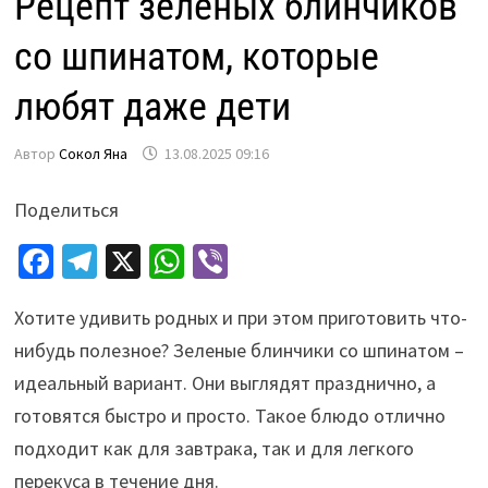
Рецепт зеленых блинчиков
со шпинатом, которые
любят даже дети
Автор
Сокол Яна
13.08.2025 09:16
Поделиться
Fa
Te
X
W
Vi
ce
le
h
b
Хотите удивить родных и при этом приготовить что-
b
gr
at
er
нибудь полезное? Зеленые блинчики со шпинатом –
o
a
sA
идеальный вариант. Они выглядят празднично, а
o
m
p
готовятся быстро и просто. Такое блюдо отлично
k
p
подходит как для завтрака, так и для легкого
перекуса в течение дня.