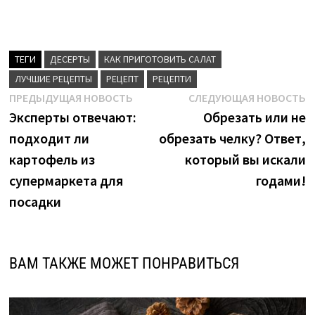
ТЕГИ
ДЕСЕРТЫ
КАК ПРИГОТОВИТЬ САЛАТ
ЛУЧШИЕ РЕЦЕПТЫ
РЕЦЕПТ
РЕЦЕПТИ
Навигация
Предыдущая
С
ПРЕДЫДУЩАЯ НОВОСТЬ
СЛЕДУЮЩАЯ НОВОСТЬ
новость:
н
Эксперты отвечают:
Обрезать или не
по
подходит ли
обрезать челку? Ответ,
записям
картофель из
который вы искали
супермаркета для
годами!
посадки
ВАМ ТАКЖЕ МОЖЕТ ПОНРАВИТЬСЯ