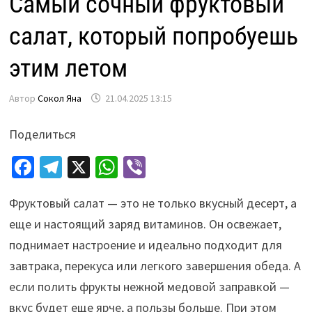
Самый сочный фруктовый
салат, который попробуешь
этим летом
Автор
Сокол Яна
21.04.2025 13:15
Поделиться
Fa
Te
X
W
Vi
ce
le
h
b
Фруктовый салат — это не только вкусный десерт, а
b
gr
at
er
еще и настоящий заряд витаминов. Он освежает,
o
a
sA
поднимает настроение и идеально подходит для
o
m
p
завтрака, перекуса или легкого завершения обеда. А
k
p
если полить фрукты нежной медовой заправкой —
вкус будет еще ярче, а пользы больше. При этом