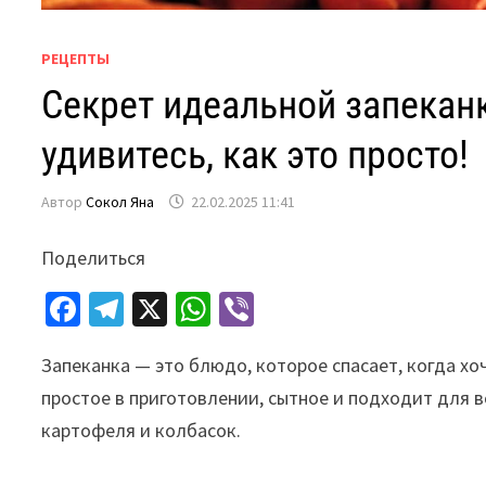
РЕЦЕПТЫ
Секрет идеальной запекан
удивитесь, как это просто!
Автор
Сокол Яна
22.02.2025 11:41
Поделиться
Fa
Te
X
W
Vi
ce
le
h
b
Запеканка — это блюдо, которое спасает, когда хоч
b
gr
at
er
простое в приготовлении, сытное и подходит для в
o
a
sA
картофеля и колбасок.
o
m
p
k
p