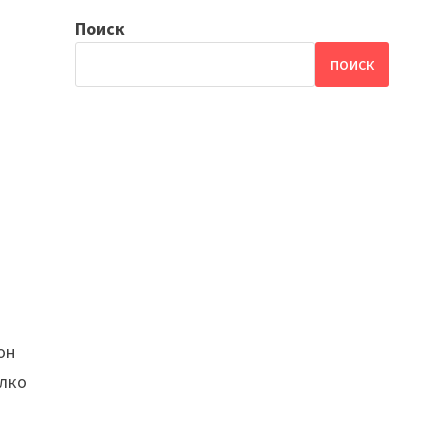
Поиск
ПОИСК
он
елко