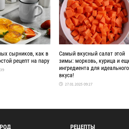
ных сырников, как в
Самый вкусный салат этой
остой рецепт на пару
зимы: морковь, курица и ещ
ингредиента для идеальног
:39
вкуса!
27.01.2025 09:27
ОРОД
РЕЦЕПТЫ