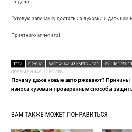
Подача
Готовую запеканку достать из духовки и дать немн
Приятного аппетита!
ТЕГИ
ВКУСНО
ЗАПЕКАНКА ИЗ КАРТОФЕЛЯ
ЛУЧШИЕ РЕЦЕ
Навигация
Предыдущая
ПРЕДЫДУЩАЯ НОВОСТЬ
новость:
Почему даже новые авто ржавеют? Причины
по
износа кузова и проверенные способы защит
записям
ВАМ ТАКЖЕ МОЖЕТ ПОНРАВИТЬСЯ