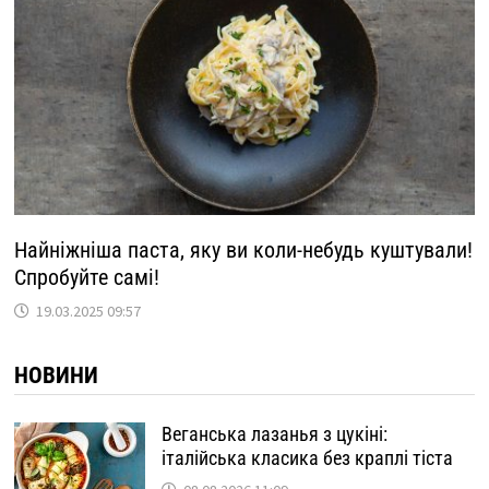
Найніжніша паста, яку ви коли-небудь куштували!
Спробуйте самі!
19.03.2025 09:57
НОВИНИ
Веганська лазанья з цукіні:
італійська класика без краплі тіста