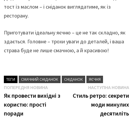
тост із маслом – і сніданок виглядатиме, як із
ресторану.
Приготувати ідеальну яєчню – це не так складно, як
здається. Головне – трохи уваги до деталей, і ваша
страва буде не лише смачною, а й красивою!
ТЕГИ
СМАЧНИЙ СНІДАНОК
СНІДАНОК
ЯЄЧНЯ
Навігація
Попередня
Н
ПОПЕРЕДНЯ НОВИНА
НАСТУПНА НОВИНА
новина
н
Як провести вихідні з
Стиль ретро: секрети
записів
користю: прості
моди минулих
поради
десятиліть