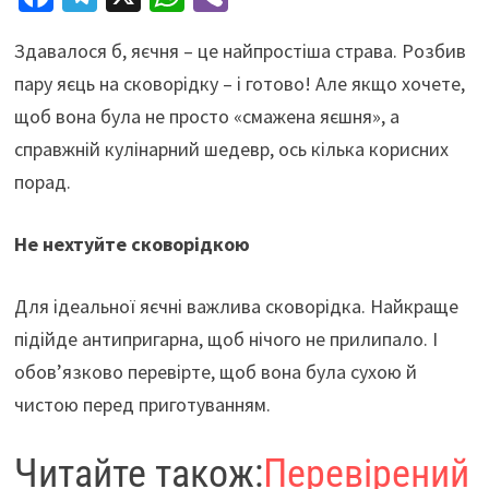
ce
le
h
b
Здавалося б, яєчня – це найпростіша страва. Розбив
b
gr
at
er
пару яєць на сковорідку – і готово! Але якщо хочете,
o
a
sA
щоб вона була не просто «смажена яєшня», а
o
m
p
справжній кулінарний шедевр, ось кілька корисних
k
p
порад.
Не нехтуйте сковорідкою
Для ідеальної яєчні важлива сковорідка. Найкраще
підійде антипригарна, щоб нічого не прилипало. І
обов’язково перевірте, щоб вона була сухою й
чистою перед приготуванням.
Читайте також:
Перевірений