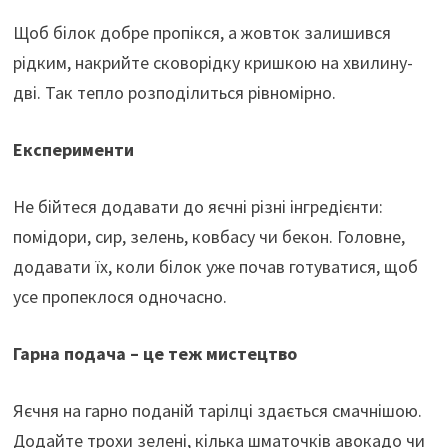
Щоб білок добре пропікся, а жовток залишився
рідким, накрийте сковорідку кришкою на хвилину-
дві. Так тепло розподілиться рівномірно.
Експерименти
Не бійтеся додавати до яєчні різні інгредієнти:
помідори, сир, зелень, ковбасу чи бекон. Головне,
додавати їх, коли білок уже почав готуватися, щоб
усе пропеклося одночасно.
Гарна подача – це теж мистецтво
Яєчня на гарно поданій тарілці здається смачнішою.
Додайте трохи зелені, кілька шматочків авокадо чи