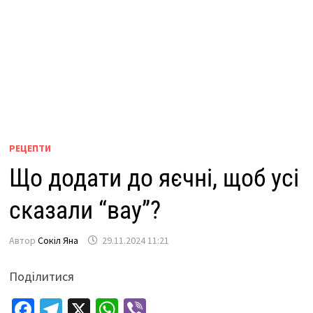
РЕЦЕПТИ
Що додати до яєчні, щоб усі
сказали “вау”?
Автор
Сокіл Яна
29.11.2024 11:21
Поділитися
Fa
Te
X
W
Vi