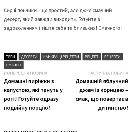
Сирні пончики – це простий, але дуже смачний
десерт, який завжди виходить. Готуйте з
задоволенням і тіште себе та близьких! Смачного!
ТЕГИ
ДЕСЕРТИ
НАЙКРАЩІ РЕЦЕПТИ
РЕЦЕПТ
РЕЦЕПТИ
СМАЧНО
Навігація
Попередня
Н
ПОПЕРЕДНЯ НОВИНА
НАСТУПНА НОВИНА
новина
н
Домашні пиріжки з
Домашній яблучний
записів
капустою, які тануть у
джем із корицею –
роті! Готуйте одразу
смак, що повертає в
подвійну порцію!
дитинство!