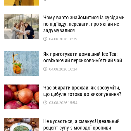
Чому варто знайомитися із сусідами
по під’їзду: переваги, про які ви не
задумувалися
04.08.2026 16:25
Як приготувати домашній Ice Tea:
освіжаючий персиково-м’ятний чай
04.08.2026 10:24
Час збирати врожай: як зрозуміти,
що цибуля готова до викопування?
03.08.2026 15:54
Не кусається, а смакує! Ідеальний
рецепт супу з молодої кропиви