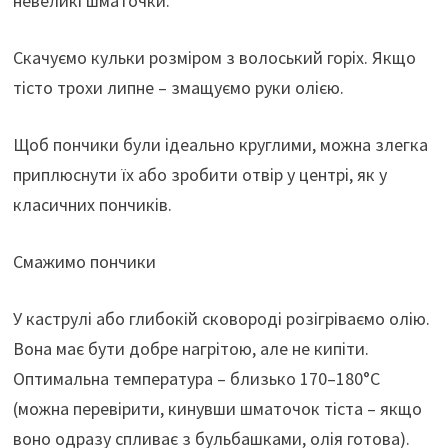
невеликі шматочки.
Скачуємо кульки розміром з волоський горіх. Якщо
тісто трохи липне – змащуємо руки олією.
Щоб пончики були ідеально круглими, можна злегка
приплюснути їх або зробити отвір у центрі, як у
класичних пончиків.
Смажимо пончики
У каструлі або глибокій сковороді розігріваємо олію.
Вона має бути добре нагрітою, але не кипіти.
Оптимальна температура – близько 170–180°C
(можна перевірити, кинувши шматочок тіста – якщо
воно одразу спливає з бульбашками, олія готова).