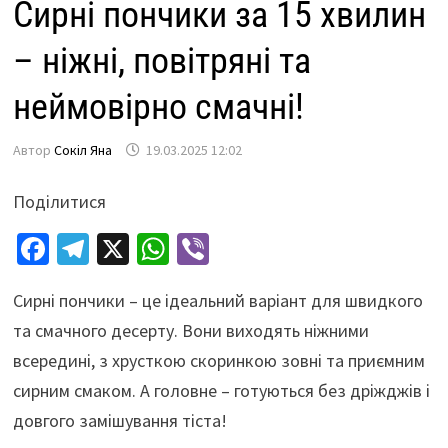
Сирні пончики за 15 хвилин
– ніжні, повітряні та
неймовірно смачні!
Автор
Сокіл Яна
19.03.2025 12:02
Поділитися
Fa
Te
X
W
Vi
ce
le
h
b
Сирні пончики – це ідеальний варіант для швидкого
b
gr
at
er
та смачного десерту. Вони виходять ніжними
o
a
sA
всередині, з хрусткою скоринкою зовні та приємним
o
m
p
сирним смаком. А головне – готуються без дріжджів і
k
p
довгого замішування тіста!