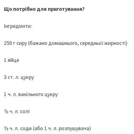
Що потрібно для приготування?
Інгредієнти:
250 г сиру (бажано домашнього, середньої жирності)
1 яйце
3 ст. л. цукру
1 ч. л. ванільного цукру
½ ч. л. солі
½ ч. л. соди (або 1 ч. л. розпушувача)