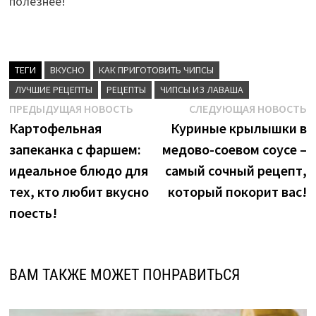
полезнее!
ТЕГИ
ВКУСНО
КАК ПРИГОТОВИТЬ ЧИПСЫ
ЛУЧШИЕ РЕЦЕПТЫ
РЕЦЕПТЫ
ЧИПСЫ ИЗ ЛАВАША
Навигация
Предыдущая
С
ПРЕДЫДУЩАЯ НОВОСТЬ
СЛЕДУЮЩАЯ НОВОСТЬ
новость:
н
Картофельная
Куриные крылышки в
по
запеканка с фаршем:
медово-соевом соусе –
записям
идеальное блюдо для
самый сочный рецепт,
тех, кто любит вкусно
который покорит вас!
поесть!
ВАМ ТАКЖЕ МОЖЕТ ПОНРАВИТЬСЯ