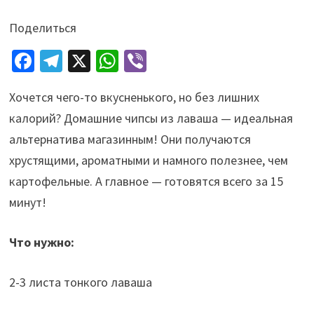
Поделиться
Fa
Te
X
W
Vi
ce
le
h
b
Хочется чего-то вкусненького, но без лишних
b
gr
at
er
калорий? Домашние чипсы из лаваша — идеальная
o
a
sA
альтернатива магазинным! Они получаются
o
m
p
хрустящими, ароматными и намного полезнее, чем
k
p
картофельные. А главное — готовятся всего за 15
минут!
Что нужно:
2-3 листа тонкого лаваша