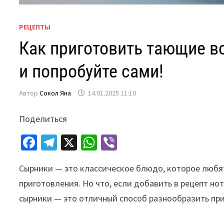
РЕЦЕПТЫ
Как приготовить тающие в
и попробуйте сами!
Автор
Сокол Яна
14.01.2025 11:10
Поделиться
Fa
Te
X
W
Vi
ce
le
h
b
Сырники — это классическое блюдо, которое любят
b
gr
at
er
приготовления. Но что, если добавить в рецепт но
o
a
sA
сырники — это отличный способ разнообразить при
o
m
p
k
p