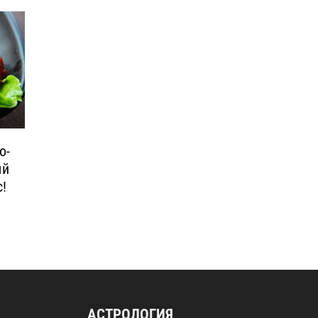
о-
ый
с!
АСТРОЛОГИЯ