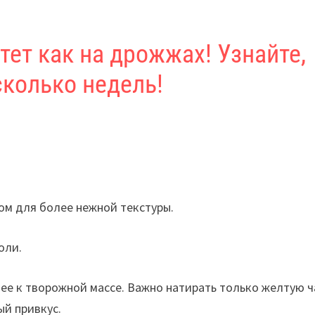
тет как на дрожжах! Узнайте,
сколько недель!
ом для более нежной текстуры.
оли.
 ее к творожной массе. Важно натирать только желтую ч
ый привкус.