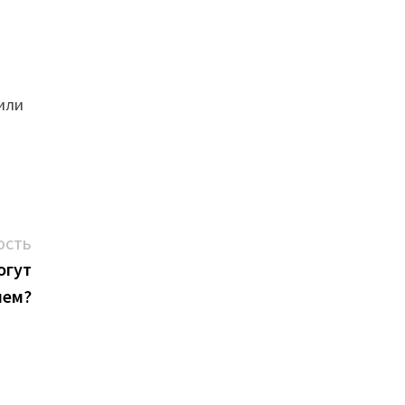
 или
Следующая
ОСТЬ
новость:
огут
лем?