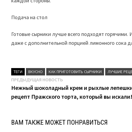
каждой стороны.
Подача на стол
Готовые сырники лучше всего подходят горячими. 
даже с дополнительной порцией лимонного сока дл
ТЕГИ
ВКУСНО
КАК ПРИГОТОВИТЬ СЫРНИКИ
ЛУЧШИЕ РЕЦ
Навигация
Предыдущая
ПРЕДЫДУЩАЯ НОВОСТЬ
новость:
Нежный шоколадный крем и рыхлые лепешки
по
рецепт Пражского торта, который вы искали
записям
ВАМ ТАКЖЕ МОЖЕТ ПОНРАВИТЬСЯ