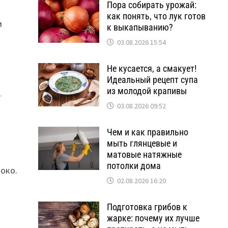
Пора собирать урожай:
как понять, что лук готов
и
к выкапыванию?
03.08.2026 15:54
Не кусается, а смакует!
Идеальный рецепт супа
из молодой крапивы
т
03.08.2026 09:52
Чем и как правильно
мыть глянцевые и
матовые натяжные
потолки дома
око.
02.08.2026 16:20
Подготовка грибов к
жарке: почему их лучше