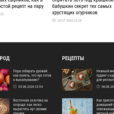
остой рецепт на пару
бабушкин секрет тех самых
хрустящих огурчиков
:39
28.07.2026 18:28
ОРОД
РЕЦЕПТЫ
Пора собирать урожай:
Нежный ми
как понять, что лук готов
пудинг с к
к выкапыванию?
для уютног
03.08.2026 15:54
06.08.20
Восточная экзотика на
Как пригот
огороде: как легко
домашний I
вырастить нут своими
освежающи
руками
мятный ча