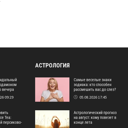
АСТРОЛОГИЯ
ндальный
Самые веселые знаки
ардамоном
зодиака: кто способен
о вечера
рассмешить вас до слез?
26 09:29
05.08.2026 17:45
овить
Астрологический прогноз
ce Tea:
на август: кому повезет в
й персиково-
конце лета
й