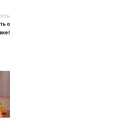
Следующая
ОСТЬ
новость:
ть о
вке!
: