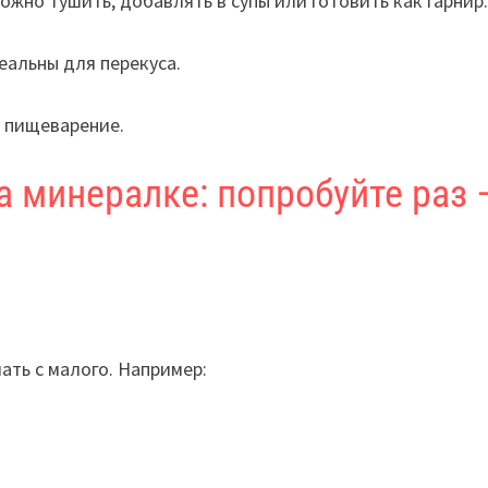
ожно тушить, добавлять в супы или готовить как гарнир
еальны для перекуса.
 пищеварение.
а минералке: попробуйте раз 
ать с малого. Например: