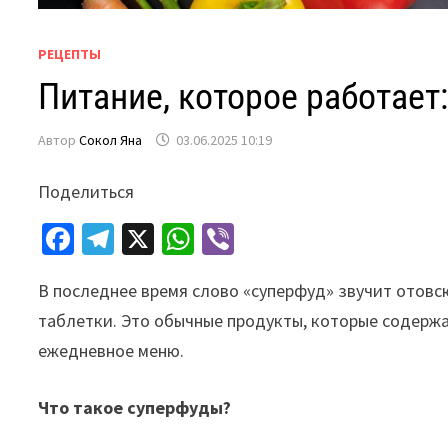
РЕЦЕПТЫ
Питание, которое работае
Автор
Сокол Яна
03.06.2025 10:19
Поделиться
Fa
Te
X
W
Vi
ce
le
h
b
В последнее время слово «суперфуд» звучит отовсю
b
gr
at
er
таблетки. Это обычные продукты, которые содержа
o
a
sA
ежедневное меню.
o
m
p
k
p
Что такое суперфуды?