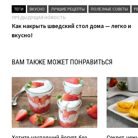
ТЕГИ
ВКУСНО
ЛУЧШИЕ РЕЦЕПТЫ
ПОЛЕЗНЫЕ СОВЕТЫ
Р
Навигация
Предыдущая
ПРЕДЫДУЩАЯ НОВОСТЬ
новость:
Как накрыть шведский стол дома — легко и
по
вкусно!
записям
ВАМ ТАКЖЕ МОЖЕТ ПОНРАВИТЬСЯ
Хотите настоящий йогурт без
Секрет неж