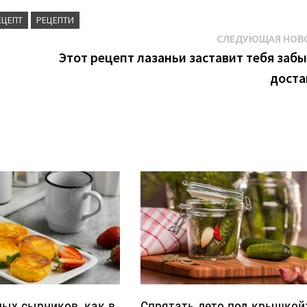
ЕЦЕПТ
РЕЦЕПТИ
СЛЕДУЮЩАЯ НОВ
Этот рецепт лазаньи заставит тебя забы
доста
ных сырников, как в
Спрятать лето под крышкой