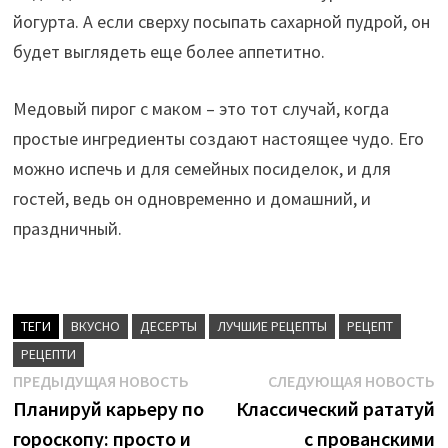
йогурта. А если сверху посыпать сахарной пудрой, он
будет выглядеть еще более аппетитно.
Медовый пирог с маком – это тот случай, когда
простые ингредиенты создают настоящее чудо. Его
можно испечь и для семейных посиделок, и для
гостей, ведь он одновременно и домашний, и
праздничный.
ТЕГИ
ВКУСНО
ДЕСЕРТЫ
ЛУЧШИЕ РЕЦЕПТЫ
РЕЦЕПТ
РЕЦЕПТИ
Навигация
Предыдущая
С
ПРЕДЫДУЩАЯ НОВОСТЬ
СЛЕДУЮЩАЯ НОВОСТЬ
новость:
н
Планируй карьеру по
Классический рататуй
по
гороскопу: просто и
с прованскими