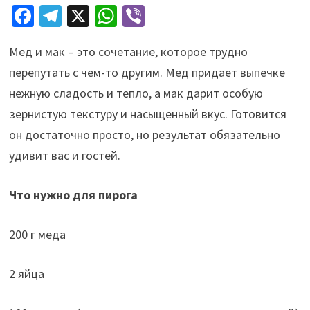
Fa
Te
X
W
Vi
ce
le
h
b
Мед и мак – это сочетание, которое трудно
b
gr
at
er
перепутать с чем-то другим. Мед придает выпечке
o
a
sA
нежную сладость и тепло, а мак дарит особую
o
m
p
зернистую текстуру и насыщенный вкус. Готовится
k
p
он достаточно просто, но результат обязательно
удивит вас и гостей.
Что нужно для пирога
200 г меда
2 яйца