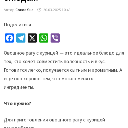
Автор
Сокол Яна
20.03.2025 10:43
Поделиться
Fa
Te
X
W
Vi
ce
le
h
b
Овощное рагу с курицей — это идеальное блюдо для
b
gr
at
er
тех, кто хочет совместить полезность и вкус.
o
a
sA
Готовится легко, получается сытным и ароматным. А
o
m
p
еще оно хорошо тем, что можно менять
k
p
ингредиенты.
Что нужно?
Для приготовления овощного рагу с курицей