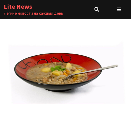
Перейти
Lite News
к
Легкие новости на каждый день
содержимому