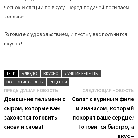
чеснок и специи по вкусу. Перед подачей посыпаем
зеленью.
Готовьте с удовольствием, и пусть у вас получится
вкусно!
ТЕГИ
БЛЮДО
ВКУСНО
ЛУЧШИЕ РЕЦЕПТЫ
ПОЛЕЗНЫЕ СОВЕТЫ
РЕЦЕПТЫ
Навигация
Предыдущая
С
ПРЕДЫДУЩАЯ НОВОСТЬ
СЛЕДУЮЩАЯ НОВОСТЬ
новость:
н
Домашние пельмени с
Салат с куриным филе
по
сыром, которые вам
и ананасом, который
записям
захочется готовить
покорит ваше сердце!
снова и снова!
Готовится быстро, а
вкус –