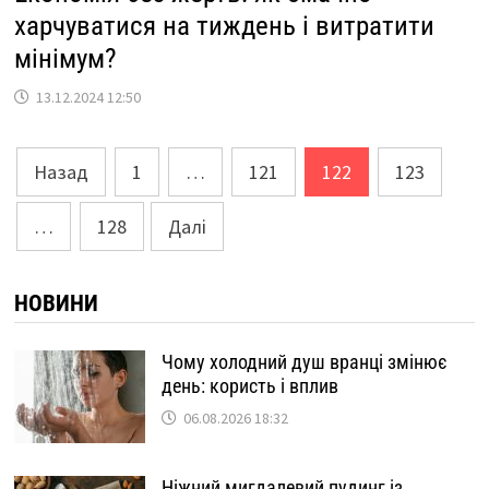
харчуватися на тиждень і витратити
мінімум?
13.12.2024 12:50
Пагінація
Назад
1
…
121
122
123
записів
…
128
Далі
НОВИНИ
Чому холодний душ вранці змінює
день: користь і вплив
06.08.2026 18:32
Ніжний мигдалевий пудинг із